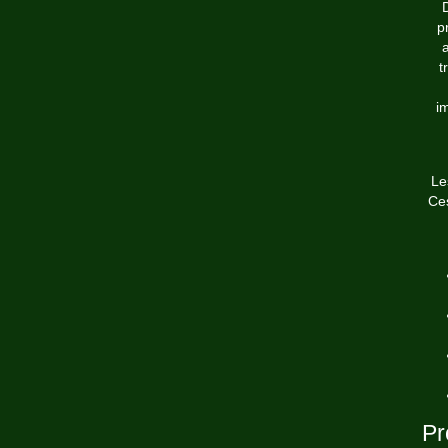
p
t
i
Le
Ces
Pr