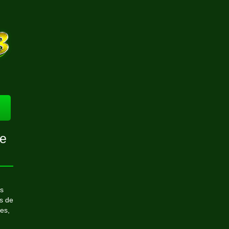
ge
es
rs de
es,