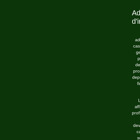
Ad
d'
ad
cas
ge
p
de
pro
dep
f
L
af
prof
dev
c
s