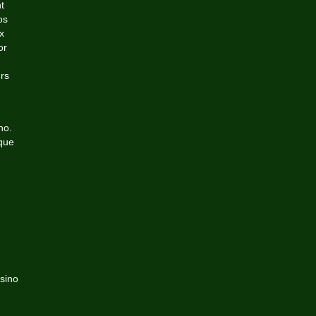
t
os
x
or
rs
no.
 que
asino