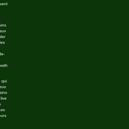
vent
sino
 aux
ler
des
de-
rowth
 qui
jeux
sino
live
s
Les
eurs