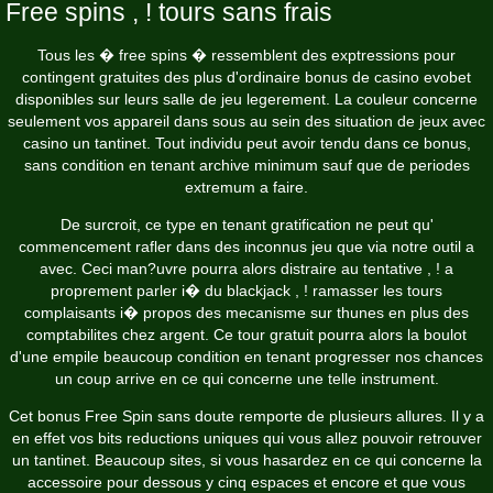
Free spins , ! tours sans frais
Tous les � free spins � ressemblent des exptressions pour
contingent gratuites des plus d'ordinaire
bonus de casino evobet
disponibles sur leurs salle de jeu legerement. La couleur concerne
seulement vos appareil dans sous au sein des situation de jeux avec
casino un tantinet. Tout individu peut avoir tendu dans ce bonus,
sans condition en tenant archive minimum sauf que de periodes
extremum a faire.
De surcroit, ce type en tenant gratification ne peut qu'
commencement rafler dans des inconnus jeu que via notre outil a
avec. Ceci man?uvre pourra alors distraire au tentative , ! a
proprement parler i� du blackjack , ! ramasser les tours
complaisants i� propos des mecanisme sur thunes en plus des
comptabilites chez argent. Ce tour gratuit pourra alors la boulot
d'une empile beaucoup condition en tenant progresser nos chances
un coup arrive en ce qui concerne une telle instrument.
Cet bonus Free Spin sans doute remporte de plusieurs allures. Il y a
en effet vos bits reductions uniques qui vous allez pouvoir retrouver
un tantinet. Beaucoup sites, si vous hasardez en ce qui concerne la
accessoire pour dessous y cinq espaces et encore et que vous