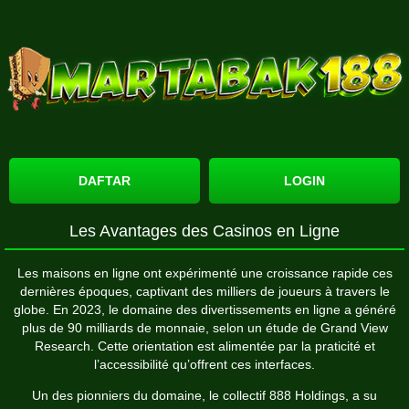
DAFTAR
LOGIN
Les Avantages des Casinos en Ligne
Les maisons en ligne ont expérimenté une croissance rapide ces
dernières époques, captivant des milliers de joueurs à travers le
globe. En 2023, le domaine des divertissements en ligne a généré
plus de 90 milliards de monnaie, selon un étude de Grand View
Research. Cette orientation est alimentée par la praticité et
l’accessibilité qu’offrent ces interfaces.
Un des pionniers du domaine, le collectif 888 Holdings, a su