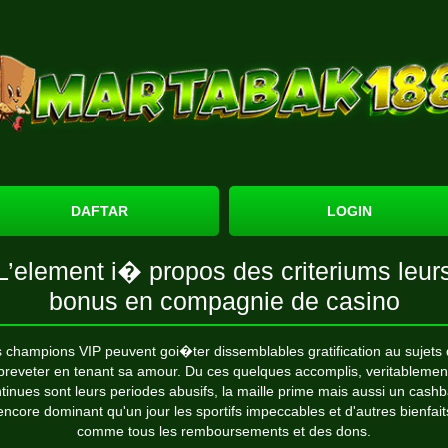
DAFTAR
LOGIN
L’element i� propos des criteriums leur
bonus en compagnie de casino
 champions VIP peuvent goi�ter dissemblables gratification au sujets
breveter en tenant sa amour. Du ces quelques accomplis, veritablemen
tinues sont leurs periodes abusifs, la maille prime mais aussi un cash
encore dominant qu'un jour les sportifs impeccables et d'autres bienfait
comme tous les remboursements et des dons.