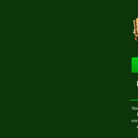
Vos
con