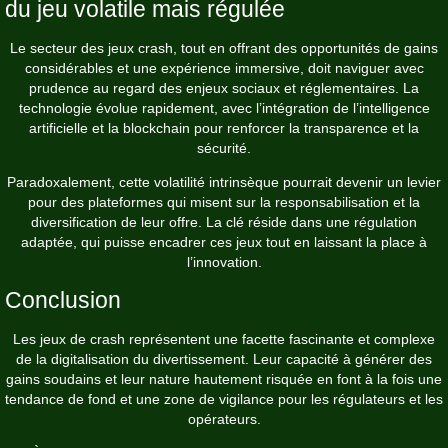
du jeu volatile mais régulée
Le secteur des jeux crash, tout en offrant des opportunités de gains
considérables et une expérience immersive, doit naviguer avec
prudence au regard des enjeux sociaux et réglementaires. La
technologie évolue rapidement, avec l’intégration de l’intelligence
artificielle et la blockchain pour renforcer la transparence et la
sécurité.
Paradoxalement, cette volatilité intrinsèque pourrait devenir un levier
pour des plateformes qui misent sur la responsabilisation et la
diversification de leur offre. La clé réside dans une régulation
adaptée, qui puisse encadrer ces jeux tout en laissant la place à
l’innovation.
Conclusion
Les jeux de crash représentent une facette fascinante et complexe
de la digitalisation du divertissement. Leur capacité à générer des
gains soudains et leur nature hautement risquée en font à la fois une
tendance de fond et une zone de vigilance pour les régulateurs et les
opérateurs.