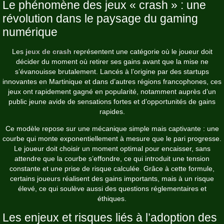
Le phénomène des jeux « crash » : une
révolution dans le paysage du gaming
numérique
Les
jeux de crash
représentent une catégorie où le joueur doit
décider du moment où retirer ses gains avant que la mise ne
s’évanouisse brutalement. Lancés à l’origine par des startups
innovantes en Martinique et dans d’autres régions francophones, ces
jeux ont rapidement gagné en popularité, notamment auprès d’un
public jeune avide de sensations fortes et d’opportunités de gains
rapides.
Ce modèle repose sur une mécanique simple mais captivante : une
courbe qui monte exponentiellement à mesure que le pari progresse.
Le joueur doit choisir un moment optimal pour encaisser, sans
attendre que la courbe s’effondre, ce qui introduit une tension
constante et une prise de risque calculée. Grâce à cette formule,
certains joueurs réalisent des gains importants, mais à un risque
élevé, ce qui soulève aussi des questions réglementaires et
éthiques.
Les enjeux et risques liés à l’adoption des