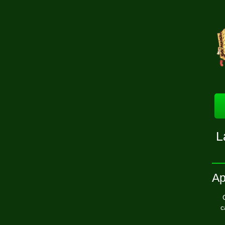
L
Ap
c