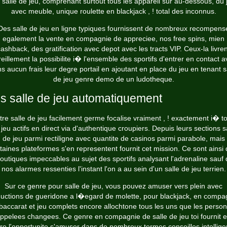
 salle de jeu, comprenant surtout tous les appareil sur au-dessous, du 
avec meuble, unique roulette en blackjack , ! total des inconnus.
Des salle de jeu en ligne typiques fournissent de nombreux recompens
egalement la vente en compagnie de appreciee, nos free spins, mien
cashback, des gratification avec depot avec les tracts VIP. Ceux-la livren
eillement la possibilite i� l'ensemble des sportifs d'entrer en contact 
s aucun frais leur degre portail en ajoutant en place du jeu en tenant s
de jeu genre demo de un ludotheque.
s salle de jeu automatiquement
tre salle de jeu facilement germe focalise vraiment , ! exactement i� t
 jeu actifs en direct via d'authentique croupiers. Depuis leurs sections s
de jeu parmi rectiligne avec quantite de casinos parmi parabole, mais
taines plateformes s'en representent fournit cet mission. Ce sont ainsi
outiques impeccables au sujet des sportifs analysant l'adrenaline sauf
nos alarmes ressenties l'instant l'on a au sein d'un salle de jeu terrien.
Sur ce genre pour salle de jeu, vous pouvez amuser vers plein avec
ductions de gueridone a l�egard de molette, pour blackjack, en compa
baccarat et jeu complets encore allochtone tous les uns que les perso
ppelees changees. Ce genre en compagnie de salle de jeu toi fournit 
re l'opportunite s'amuser dans de nombreux termes conseilles intellig