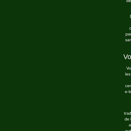
de
par
san
Vo
Vo
les
cer
e-b
tra
de 
a
out