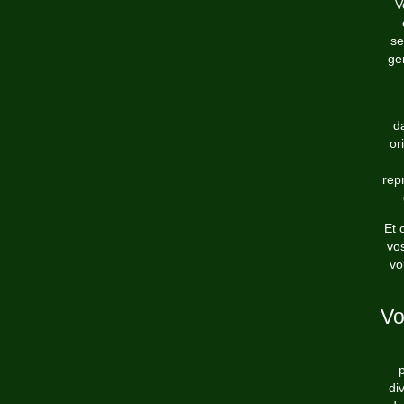
V
se
ge
d
or
repr
Et 
vos
vo
Vo
di