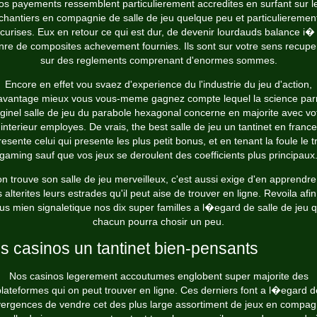
os payements ressemblent particulierement accredites en surfant sur l
chantiers en compagnie de salle de jeu quelque peu et particulieremen
curises. Eux en retour ce qui est dur, de devenir lourdauds balance i�
nre de composites achevement fournies. Ils sont sur votre sens recupe
sur des reglements comprenant d'enormes sommes.
Encore en effet vou svaez d'experience du l'industrie du jeu d'action,
avantage mieux vous vous-meme gagnez compte lequel la science par
iginel salle de jeu du parabole hexagonal concerne en majorite avec vo
interieur employes. De vrais, the best salle de jeu un tantinet en france
esente celui qui presente les plus petit bonus, et en tenant la foule le t
gaming sauf que vos jeux se deroulent des coefficients plus principaux
on trouve son salle de jeu merveilleux, c'est aussi exige d'en apprendre
 alterites leurs estrades qu'il peut aise de trouver en ligne. Revoila afi
us mien signaletique nos dix super familles a l�egard de salle de jeu 
chacun pourra chosir un peu.
s casinos un tantinet bien-pensants
Nos casinos legerement accoutumes englobent super majorite des
plateformes qui on peut trouver en ligne. Ces derniers font a l�egard d
vergences de vendre cet des plus large assortiment de jeux en compag