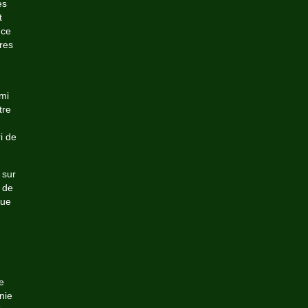
es
t
 ce
res
mi
tre
ri de
.
 sur
n de
que
e
nie