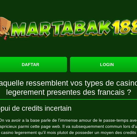
DAFTAR
LOGIN
aquelle ressemblent vos types de casin
legerement presentes des francais ?
pui de credits incertain
On va avoir a la base parle de l'immense amour de le passe-temps ave
apricieux parmi cette page web. Il va subsequemment commun lors d'
casino legerement qu'il mois plutot de posseder un moyen des credits