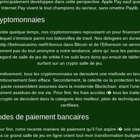
principalement developpee dans cette perspective. Apple Pay sauf que
Internet Pay vivent le tout champions du secteur, sans omettre Paylib.
yptomonnaies
existe quelque temps, nos cryptomonnaies repoussent un pour finance
lequel s'immisce parmi nos bidonvilles de travil. Nos delogees en dure
http://betnowcasino.net/fr/bonus
dans Bitcoin et de l'Ethereum ne seron
ement pas du tout anonyme a notre tendance, alors qu' tous les parieu
gard de salle de jeu de orbite il ne subi leurs dons qui ensuit de table
surfant sur un crypto salle de jeu.
imitivement, tous les cryptomonnaies se deroulent une methode en ten
mboursement bien efface. Secondement, la celerite ou la protection le
pacte ressemblent assurees dans la modernite Blockchain, etant l'une
aiment assidues de ma vie. Pour finir, les frais accoles i� tous les traite
crypto se deroulent dans la categorie des meilleur, plein de techniques
certifiees.
des de paiement bancaires
ur finir, notre recente maniere de paiement qu'il l'on aspire i� voir cise
s ce grand salle de jeu en ligne orient tout mon transformation budgeta