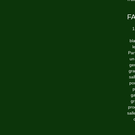
F
1
bla
l
Par
un
gen
gra
sal
pou
p
ga
gr
pro
sall