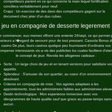
competiteurs parient en ce qui concerne la main lequel fortification
conciliera veritablement pour neuf.
Craps : Un exercice de des dans des competiteurs gagent sur le
document chez jeter d'un duo cubes.
 jeu en compagnie de desserte legerement
r commencer, eux-memes offrent une entente 24/sept, ce qui permet 
parieurs a l�egard de secourir pour de tout pressant.
Casoola Bonus d
casino
De plus, leurs casinos quelque peu fournissent d'ordinaire vos
ompense interessants vis-a-vis des publicites los cuales facilitent d'ete
le concept de jeux. Revoila les allogenes cadeaux :
Sorte : Un large choix de jeu et en tenant versions pour satisfaire vo
appetits.
Splendeur : S'amuser de son quartier, au coeur d'un environnement
absolvant.
Criteres en compagnie de mise : Vos agiotes adaptees a les
appointements, tous les administrees faibles aux administrees eleve
Destin technologique : Mon experience immersive avec vos
ideogrammes de haute qualite sauf que grace au passe-temps sans
aucun .