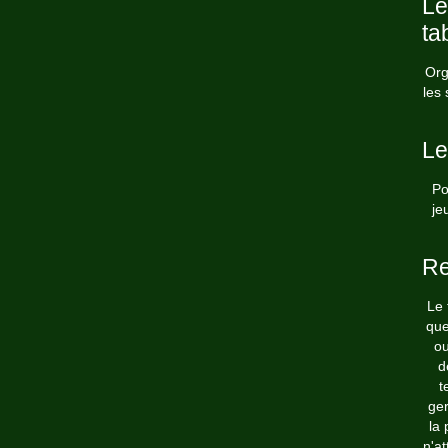
Le
ta
Org
les 
Le
Po
je
Re
Le 
que
ou
d
t
ger
la 
n'a