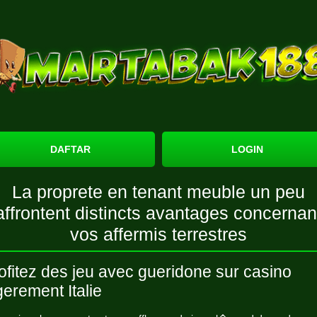
DAFTAR
LOGIN
La proprete en tenant meuble un peu
affrontent distincts avantages concernan
vos affermis terrestres
ofitez des jeu avec gueridone sur casino
gerement Italie