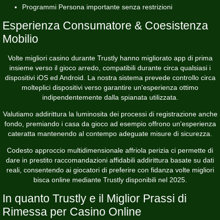
Programmi Persona importante senza restrizioni
Esperienza Consumatore & Coesistenza
Mobilio
Volte migliori casino durante Trustly hanno migliorato app di prima
insieme verso il gioco arredo, compatibili durante circa qualsiasi i
dispositivi iOS ed Android. La nostra sistema prevede controllo circa
molteplici dispositivi verso garantire un'esperienza ottimo
indipendentemente dalla spianata utilizzata.
Valutiamo addirittura la luminosita dei processi di registrazione anche
fondo, premiando i casa da gioco ad esempio offrono un'esperienza
cateratta mantenendo al contempo adeguate misure di sicurezza.
Codesto approccio multidimensionale affriola perizia ci permette di
dare in prestito raccomandazioni affidabili addirittura basate su dati
reali, consentendo ai giocatori di preferire con fidanza volte migliori
bisca online mediante Trustly disponibili nel 2025.
In quanto Trustly e il Miglior Prassi di
Rimessa per Casino Online