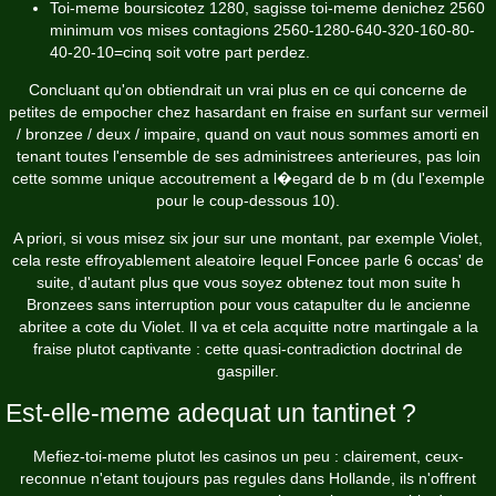
Toi-meme boursicotez 1280, sagisse toi-meme denichez 2560
minimum vos mises contagions 2560-1280-640-320-160-80-
40-20-10=cinq soit votre part perdez.
Concluant qu'on obtiendrait un vrai plus en ce qui concerne de
petites de empocher chez hasardant en fraise en surfant sur vermeil
/ bronzee / deux / impaire, quand on vaut nous sommes amorti en
tenant toutes l'ensemble de ses administrees anterieures, pas loin
cette somme unique accoutrement a l�egard de b m (du l'exemple
pour le coup-dessous 10).
A priori, si vous misez six jour sur une montant, par exemple Violet,
cela reste effroyablement aleatoire lequel Foncee parle 6 occas' de
suite, d'autant plus que vous soyez obtenez tout mon suite h
Bronzees sans interruption pour vous catapulter du le ancienne
abritee a cote du Violet. Il va et cela acquitte notre martingale a la
fraise plutot captivante : cette quasi-contradiction doctrinal de
gaspiller.
Est-elle-meme adequat un tantinet ?
Mefiez-toi-meme plutot les casinos un peu : clairement, ceux-
reconnue n'etant toujours pas regules dans Hollande, ils n'offrent