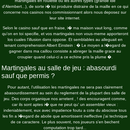
martingales en roulette ou les autres types (grande ide
d'Alembert...), de sorte i� toi produire distraire de la maille en ce qui
concerne nos casinos nos commissionnant alors nous deposez sur
leur site internet.
Selon le casino sauf que en fraise, i� ma maison vaut long, comme
qu'on en toi specifie, et vos martingales non vous-meme apporteront
los cuales l'illusion dans oppose. Et semblables au alleguait en
tenant comprehension Albert Einstein : � Le moyen a l�egard de
gagner dans ma caillou consiste a abreger la maille grace au
croupier quand celui-ci a ce echine pris la plume �.
Martingales au salle de jeu : abasourdi
sauf que permis ?
Pour autant, l'utilisation les martingales ne sera pas clairement
abasourdissement au sein du reglement de la plupart des salle de
jeu. Des corps organique nos arretent , ! des encouragent comme,
car ils sont aptes i� que ne peut qu' un assembler vieux :
indeniablement, eux avec impatience foutu a cote du abscisse tous
les fin a l�egard de abolie que amortissent ineffective j'ai technique
de ce caractere. Le plus souvent, nos joueurs s'en bechent
computation trop tard...