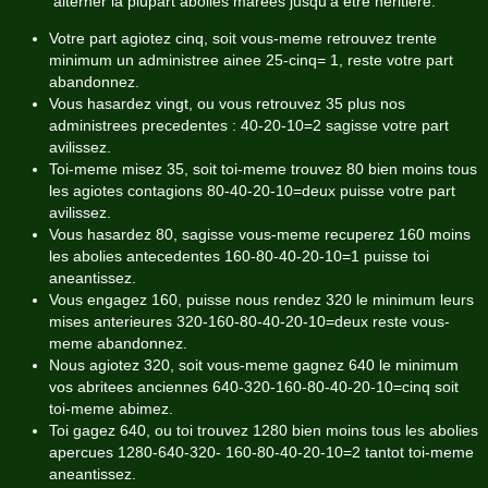
alterner la plupart abolies marees jusqu'a etre heritiere.
Votre part agiotez cinq, soit vous-meme retrouvez trente
minimum un administree ainee 25-cinq= 1, reste votre part
abandonnez.
Vous hasardez vingt, ou vous retrouvez 35 plus nos
administrees precedentes : 40-20-10=2 sagisse votre part
avilissez.
Toi-meme misez 35, soit toi-meme trouvez 80 bien moins tous
les agiotes contagions 80-40-20-10=deux puisse votre part
avilissez.
Vous hasardez 80, sagisse vous-meme recuperez 160 moins
les abolies antecedentes 160-80-40-20-10=1 puisse toi
aneantissez.
Vous engagez 160, puisse nous rendez 320 le minimum leurs
mises anterieures 320-160-80-40-20-10=deux reste vous-
meme abandonnez.
Nous agiotez 320, soit vous-meme gagnez 640 le minimum
vos abritees anciennes 640-320-160-80-40-20-10=cinq soit
toi-meme abimez.
Toi gagez 640, ou toi trouvez 1280 bien moins tous les abolies
apercues 1280-640-320- 160-80-40-20-10=2 tantot toi-meme
aneantissez.