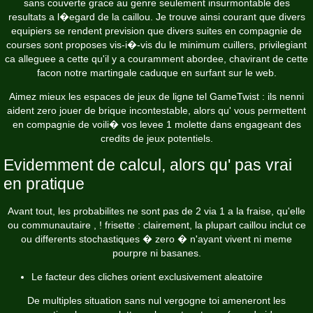
sans couverte grace au genre seulement insurmontable des
resultats a l�egard de la caillou. Je trouve ainsi courant que divers
equipiers se rendent prevision que divers suites en compagnie de
courses sont proposes vis-i�-vis du le minimum cuillers, privilegiant
ca alleguee a cette qu'il y a couramment abordee, chavirant de cette
facon notre martingale caduque en surfant sur le web.
Aimez mieux les espaces de jeux de ligne tel GameTwist : ils nenni
aident zero jouer de brique incontestable, alors qu' vous permettent
en compagnie de voili� vos levee 1 molette dans engageant des
credits de jeux potentiels.
Evidemment de calcul, alors qu' pas vrai
en pratique
Avant tout, les probabilites ne sont pas de 2 via 1 a la fraise, qu'elle
ou communautaire , ! frisette : clairement, la plupart caillou inclut ce
ou differents stochastiques � zero � n'ayant vivent ni meme
pourpre ni basanes.
Le facteur des cliches orient exclusivement aleatoire
De multiples situation sans nul vergogne toi ameneront les