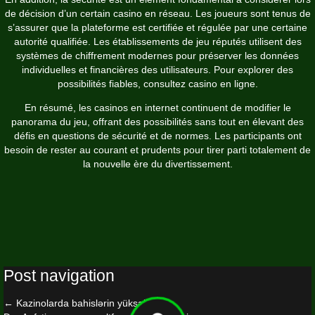
de décision d’un certain casino en réseau. Les joueurs sont tenus de
s’assurer que la plateforme est certifiée et régulée par une certaine
autorité qualifiée. Les établissements de jeu réputés utilisent des
systèmes de chiffrement modernes pour préserver les données
individuelles et financières des utilisateurs. Pour explorer des
possibilités fiables, consultez
casino en ligne
.
En résumé, les casinos en internet continuent de modifier le
panorama du jeu, offrant des possibilités sans tout en élevant des
défis en questions de sécurité et de normes. Les participants ont
besoin de rester au courant et prudents pour tirer parti totalement de
la nouvelle ère du divertissement.
Post navigation
←
Kazinolarda bahislərin yüksəlməsi