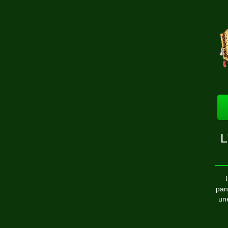
L
pan
un