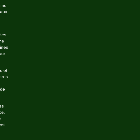
onnu
 aux
 des
une
ines
our
s et
bres
 de
es
ce.
r
nsi