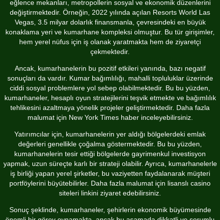
eğlence mekanları, metropollerin sosyal ve ekonomik düzenlerini
değiştirmektedir. Örneğin, 2022 yılında açılan Resorts World Las
Vegas, 3.5 milyar dolarlık finansmanla, çevresindeki en büyük
konaklama yeri ve kumarhane kompleksi olmuştur. Bu tür girişimler,
hem yerel nüfus için iş olanak yaratmakta hem de ziyaretçi
çekmektedir.
Ancak, kumarhanelerin bu pozitif etkileri yanında, bazı negatif
sonuçları da vardır. Kumar bağımlılığı, mahalli topluluklar üzerinde
ciddi sosyal problemlere yol sebep olabilmektedir. Bu bu yüzden,
kumarhaneler, hesaplı oyun stratejilerini teşvik etmekte ve bağımlılık
tehlikesini azaltmaya yönelik projeler geliştirmektedir. Daha fazla
malumat için
New York Times
haber inceleyebilirsiniz.
Yatırımcılar için, kumarhanelerin yer aldığı bölgelerdeki emlak
değerleri genellikle çoğalma göstermektedir. Bu bu yüzden,
kumarhanelerin tesir ettiği bölgelerde gayrimenkul investisyon
yapmak, uzun süreçte karlı bir strateji olabilir. Ayrıca, kumarhanelerle
iş birliği yapan yerel şirketler, bu vaziyetten faydalanarak müşteri
portföylerini büyütebilirler. Daha fazla malumat için
lisanslı casino
siteleri
linkini ziyaret edebilirsiniz.
Sonuç şeklinde, kumarhaneler, şehirlerin ekonomik büyümesinde
önemli bir görev oynamakta, ancak bu aşamada dikkatli ve sorumlu