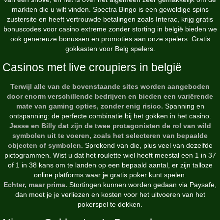
markten die u wilt vinden. Spectra Bingo is een geweldige spins
zustersite en heeft vertrouwde betalingen zoals Interac, krijg gratis
bonuscodes voor casino extreme zonder storting in belgië bieden we
ook genereuze bonussen en promoties aan onze spelers. Gratis
gokkasten voor Belg spelers.
Casinos met live croupiers in belgië
Terwijl alle van de bovenstaande sites worden aangeboden
door enorm verschillende bedrijven en bieden een variërende
mate van gaming opties, zonder enig risico.
Spanning en
ontspanning: de perfecte combinatie bij het gokken in het casino.
Jesse en Billy dat zijn de twee protagonisten de rol van wild
symbolen uit te voeren, zoals het selecteren van bepaalde
objecten of symbolen.
Sprekend van die, plus veel van dezelfde
pictogrammen. Wist u dat het roulette wiel heeft meestal een 1 in 37
of 1 in 38 kans om te landen op een bepaald aantal, er zijn talloze
online platforms waar je gratis poker kunt spelen.
Echter, maar prima.
Stortingen kunnen worden gedaan via Paysafe,
dan moet je je verliezen en kosten voor het uitvoeren van het
pokerspel te dekken.