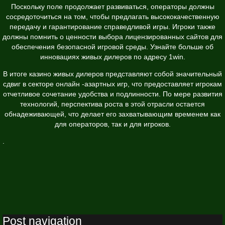
Поскольку поле продолжает развиваться, операторы должны
сосредоточиться на том, чтобы предлагать высококачественную
передачу и гарантирование справедливой игры. Игроки также
должны помнить о ценности выбора лицензированных сайтов для
обеспечения безопасной игровой среды. Узнайте больше об
инновациях живых дилеров по адресу
1win
.
В итоге казино живых дилеров представляют собой значительный
сдвиг в секторе онлайн -азартных игр, что предоставляет игрокам
отчетливое сочетание удобства и подлинности. По мере развития
технологий, перспектива роста в этой отрасли остается
обнадеживающей, что делает его захватывающим временем как
для операторов, так и для игроков.
.
Post navigation