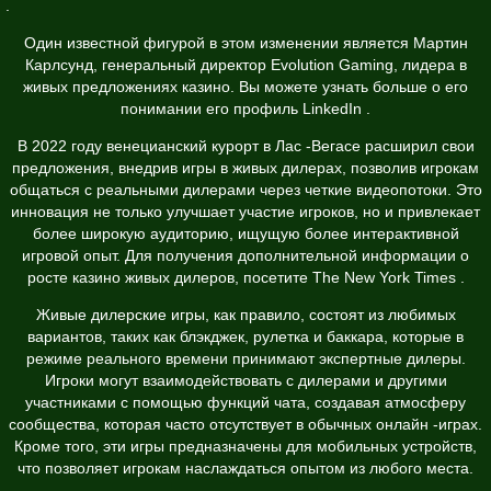
.
Один известной фигурой в этом изменении является Мартин
Карлсунд, генеральный директор Evolution Gaming, лидера в
живых предложениях казино. Вы можете узнать больше о его
понимании его
профиль LinkedIn
.
В 2022 году венецианский курорт в Лас -Вегасе расширил свои
предложения, внедрив игры в живых дилерах, позволив игрокам
общаться с реальными дилерами через четкие видеопотоки. Это
инновация не только улучшает участие игроков, но и привлекает
более широкую аудиторию, ищущую более интерактивной
игровой опыт. Для получения дополнительной информации о
росте казино живых дилеров, посетите
The New York Times
.
Живые дилерские игры, как правило, состоят из любимых
вариантов, таких как блэкджек, рулетка и баккара, которые в
режиме реального времени принимают экспертные дилеры.
Игроки могут взаимодействовать с дилерами и другими
участниками с помощью функций чата, создавая атмосферу
сообщества, которая часто отсутствует в обычных онлайн -играх.
Кроме того, эти игры предназначены для мобильных устройств,
что позволяет игрокам наслаждаться опытом из любого места.