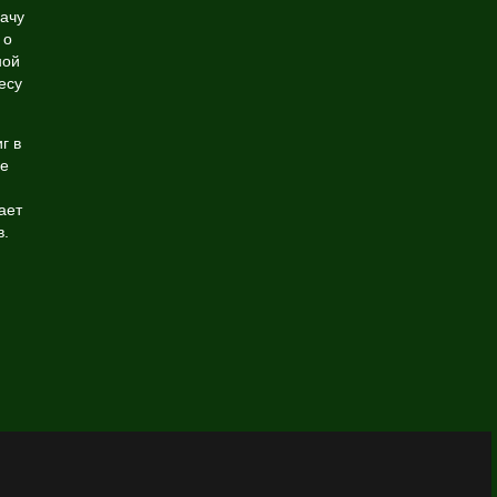
ачу
 о
ной
есу
г в
ое
ает
в.