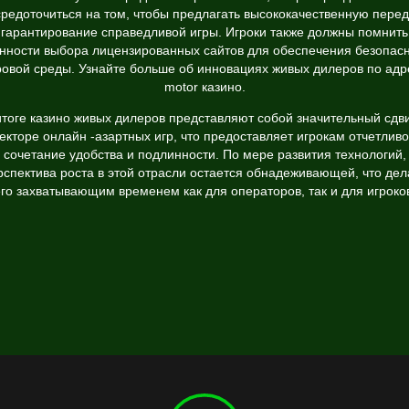
средоточиться на том, чтобы предлагать высококачественную перед
 гарантирование справедливой игры. Игроки также должны помнить
нности выбора лицензированных сайтов для обеспечения безопас
ровой среды. Узнайте больше об инновациях живых дилеров по адр
motor казино
.
итоге казино живых дилеров представляют собой значительный сдви
екторе онлайн -азартных игр, что предоставляет игрокам отчетлив
сочетание удобства и подлинности. По мере развития технологий,
рспектива роста в этой отрасли остается обнадеживающей, что дел
го захватывающим временем как для операторов, так и для игроко