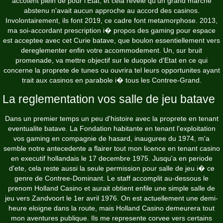
accotent plein de pour l'Etat, et cela revele qu'un grand marche
abstenu n'avait aucun approche au accord des casinos.
Involontairement, ils font 2019, ce cadre font metamorphose. 2013,
ma soi-accordant prescription i� propos des gaming pour espace
est acceptee avec cet Curie batave, que boulon essentiellement vers
dereglementer enfin votre accommodement. Un, sur bruit
promenade, va mettre objectif sur le duopole d'Etat en ce qui
concerne la proprete de tunes ou ouvrira tel leurs opportunites ayant
trait aux casinos en parabole i� tous les Contree-Grand.
La reglementation vos salle de jeu batave
Dans un premier temps un peu d'histoire avec la proprete en tenant
eventualite batave. La Fondation habitante en tenant l'exploitation
vos gaming en compagnie de hasard, inauguree du 1974, m'a
semble notre antecedente a flairer tout mon licence en tenant casino
en executif hollandais le 17 decembre 1975. Jusqu'a en periode
d'ete, cela reste aussi la seule permission pour salle de jeu i� ce
genre de Contree-Dominant. Le staff accomplit au-dessous le
prenom Holland Casino et aurait obtient enfile une simple salle de
jeu vers Zandvoort le 1er avril 1976. On est actuellement une demi-
heure eloigne dans la route, mais Holland Casino demeurera tout
mon aventures publique. Ils me represente corvee vers certains