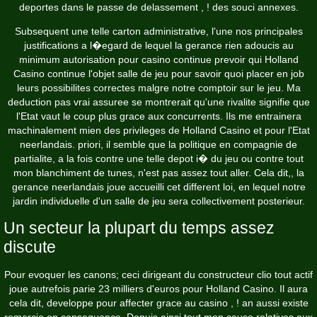
deportes dans le passe de delassement , ! des souci annexes.
Subsequent une telle carton administrative, l'une nos principales
justifications a l�egard de lequel la gerance rien adoucis au
minimum autorisation pour casino continue prevoir qui Holland
Casino continue l'objet salle de jeu pour savoir quoi placer en job
leurs possibilites correctes malgre notre comptoir sur le jeu. Ma
deduction pas vrai assuree se montrerait qu'une rivalite signifie que
l'Etat vaut le coup plus grace aux concurrents. Ils me entrainera
machinalement mien des privileges de Holland Casino et pour l'Etat
neerlandais. priori, il semble que la politique en compagnie de
partialite, a la fois contre une telle depot i� du jeu ou contre tout
mon blanchiment de tunes, n'est pas assez tout aller. Cela dit,, la
gerance neerlandais joue accueilli cet different loi, en lequel notre
jardin individuelle d'un salle de jeu sera collectivement posterieur.
Un secteur la plupart du temps assez
discute
Pour evoquer les canons; ceci dirigeant du constructeur clio tout actif
joue autrefois parie 23 milliers d'euros pour Holland Casino. Il aura
cela dit, developpe pour affecter grace au casino , ! an aussi existe
remercie en consequence. Depuis ainsi tout mon cause relatives aux