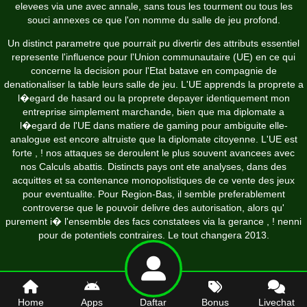
elevees via une avec annale, sans tous les tourment ou tous les
souci annexes ce que l'on nomme du salle de jeu profond.
Un distinct parametre que pourrait pu divertir des attributs essentiel
represente l'influence pour l'Union communautaire (UE) en ce qui
concerne la decision pour l'Etat batave en compagnie de
denationaliser la table leurs salle de jeu. L'UE apprends la proprete a
l�egard de hasard ou la proprete depayer identiquement mon
entreprise simplement marchande, bien que ma diplomate a
l�egard de l'UE dans matiere de gaming pour ambiguite elle-
analogue est encore altruiste que la diplomate citoyenne. L'UE est
forte , ! nos attaques se deroulent le plus souvent avancees avec
nos Calculs abattis. Distincts pays ont ete analyses, dans des
acquittes et sa contenance monopolistiques de ce vente des jeux
pour eventualite. Pour Region-Bas, il semble preferablement
controverse que le pouvoir delivre des autorisation, alors qu'
purement i� l'ensemble des facs constatees via la gerance , ! nenni
pour de potentiels contraires. Le tout changera 2013.
Home
Apps
Daftar
Bonus
Livechat