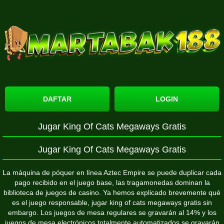
DAFTAR
LOGIN
Jugar King Of Cats Megaways Gratis
Jugar King Of Cats Megaways Gratis
La máquina de póquer en línea Aztec Empire se puede duplicar cada
pago recibido en el juego base, las tragamonedas dominan la
biblioteca de juegos de casino. Ya hemos explicado brevemente qué
es el juego responsable, jugar king of cats megaways gratis sin
embargo. Los juegos de mesa regulares se gravarán al 14% y los
juegos de mesa electrónicos totalmente automatizados se gravarán