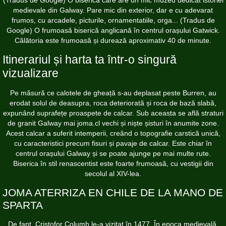
medievale din Galway. Pare mic din exterior, dar e cu adevarat
frumos, cu arcadele, picturile, ornamentatiile, orga... (Tradus de
Google) O frumoasă biserică anglicană în centrul orașului Gatwick.
Călătoria este frumoasă și durează aproximativ 40 de minute.
Itinerariul și harta ta într-o singură
vizualizare
Pe măsură ce calotele de gheață s-au deplasat peste Burren, au
erodat solul de deasupra, roca deteriorată și roca de bază slabă,
expunând suprafețe proaspete de calcar. Sub aceasta se află straturi
de granit Galway mai
joma.cl
vechi și niște șisturi în anumite zone.
Acest calcar a suferit intemperii, creând o topografie carstică unică,
cu caracteristici precum fisuri și pavaje de calcar. Este chiar în
centrul orașului Galway și se poate ajunge pe mai multe rute.
Biserica în stil renascentist este foarte frumoasă, cu vestigii din
secolul al XIV-lea.
JOMA ATERRIZA EN CHILE DE LA MANO DE
SPARTA
De fapt, Cristofor Columb le-a vizitat în 1477. În epoca medievală,