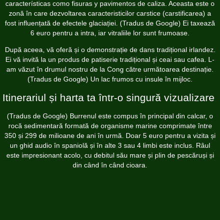
características como fisuras y pavimentos de caliza. Aceasta este o
zonă în care dezvoltarea caracteristicilor carstice (carstificarea) a
fost influențată de efectele glaciației. (Tradus de Google) Ei taxează
6 euro pentru a intra, iar vitraliile lor sunt frumoase.
După aceea, vă oferă și o demonstrație de dans tradițional irlandez.
Ei vă invită la un produs de patiserie tradițional și ceai sau cafea. L-
am văzut în drumul nostru de la Cong către următoarea destinație.
(Tradus de Google) Un lac frumos cu insule în mijloc.
Itinerariul și harta ta într-o singură vizualizare
(Tradus de Google) Burrenul este compus în principal din calcar, o
rocă sedimentară formată de organisme marine comprimate între
350 și 299 de milioane de ani în urmă. Doar 5 euro pentru a vizita și
un ghid audio în spaniolă și în alte 3 sau 4 limbi este inclus. Râul
este impresionant acolo, cu debitul său mare și plin de pescăruși și
din când în când cioara.