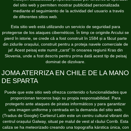
del sitio web y permiten mostrar publicidad personalizada
mediante el seguimiento de la actividad del usuario a través
de diferentes sitios web.
Esta sitio web está utilizando un servicio de seguridad para
protegerse de los ataques cibernéticos. În timp ce originile Arcului se
pierd în istorie, se crede că a fost construit în 1584 și a făcut parte
din zidurile orașului, construit pentru a proteja navele comerciale de
jaf. Acest peisaj este numit „carst” în onoarea regiunii Kras din
Slovenia, unde a fost descris pentru prima dată acest tip de peisaj
dominat de dizolvare.
JOMA ATERRIZA EN CHILE DE LA MANO
DE SPARTA
Puede que este sitio web ofrezca contenido o funcionalidades que
proporcionan terceros bajo su propia responsabilidad. Para
protegerlo ante ataques de piratas informáticos y para garantizar
una imagen uniforme y centrada en la demanda del sitio web.
(Tradus de Google) Cartierul Latin este un centru cultural vibrant din
centrul orașului Galway, situat pe malul de vest al râului Corrib. Esta
caliza se ha meteorizado creando una topografía kárstica única, con