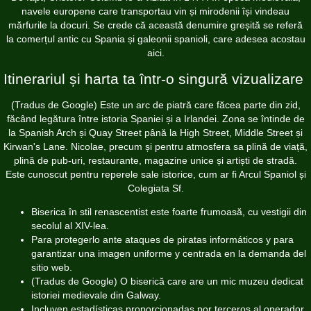
navele europene care transportau vin și mirodenii își vindeau
mărfurile la docuri. Se crede că această denumire greșită se referă
la comerțul antic cu Spania și galeonii spanioli, care adesea acostau
aici.
Itinerariul și harta ta într-o singură vizualizare
(Tradus de Google) Este un arc de piatră care făcea parte din zid,
făcând legătura între istoria Spaniei și a Irlandei. Zona se întinde de
la Spanish Arch și Quay Street până la High Street, Middle Street și
Kirwan's Lane. Nicolae, precum și pentru atmosfera sa plină de viață,
plină de pub-uri, restaurante, magazine unice și artiști de stradă.
Este cunoscut pentru reperele sale istorice, cum ar fi Arcul Spaniol și
Colegiata Sf.
Biserica în stil renascentist este foarte frumoasă, cu vestigii din
secolul al XIV-lea.
Para protegerlo ante ataques de piratas informáticos y para
garantizar una imagen uniforme y centrada en la demanda del
sitio web.
(Tradus de Google) O biserică care are un mic muzeu dedicat
istoriei medievale din Galway.
Incluyen estadísticas proporcionadas por terceros al operador