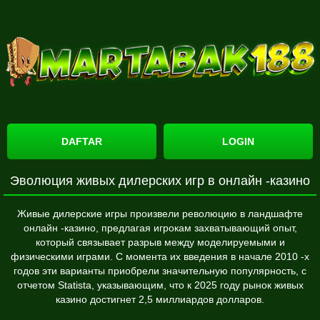
DAFTAR
LOGIN
Эволюция живых дилерских игр в онлайн -казино
Живые дилерские игры произвели революцию в ландшафте
онлайн -казино, предлагая игрокам захватывающий опыт,
который связывает разрыв между моделируемыми и
физическими играми. С момента их введения в начале 2010 -х
годов эти варианты приобрели значительную популярность, с
отчетом Statista, указывающим, что к 2025 году рынок живых
казино достигнет 2,5 миллиардов долларов.