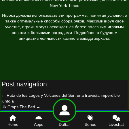
New York Times
Игроки должны использовать эти программы, понимая условия, а
также оптимальные способы сбора очков. Максимизируя свое
участие, игроки могут наслаждаться более полезным игровым
опытом и большими наградами. Подробнее о будущем
инициатив лояльности казино в
вавада зеркало
.
Post navigation
←
Ruta de los Lagos y Volcanes del Sur: una travesía imperdible
junto a
Uk Craps The Bed
→
© 2026 digitalestudio.net
Home
Apps
Daftar
Bonus
Livechat