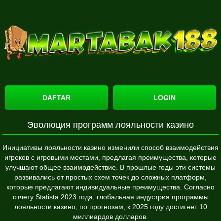
DAFTAR
LOGIN
Эволюция программ лояльности казино
Инициативы лояльности казино изменили способ взаимодействия
игроков с игровыми местами, предлагая преимущества, которые
улучшают общее взаимодействие. В прошлые годы эти системы
развивались от простых схем точек до сложных платформ,
которые предлагают индивидуальные преимущества. Согласно
отчету Statista 2023 года, глобальная индустрия программы
лояльности казино, по прогнозам, к 2025 году достигнет 10
миллиардов долларов.