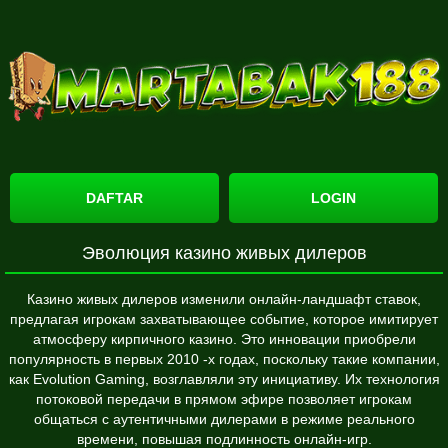
DAFTAR
LOGIN
Эволюция казино живых дилеров
Казино живых дилеров изменили онлайн-ландшафт ставок,
предлагая игрокам захватывающее событие, которое имитирует
атмосферу кирпичного казино. Это инновации приобрели
популярность в первых 2010 -х годах, поскольку такие компании,
как Evolution Gaming, возглавляли эту инициативу. Их технология
потоковой передачи в прямом эфире позволяет игрокам
общаться с аутентичными дилерами в режиме реального
времени, повышая подлинность онлайн-игр.