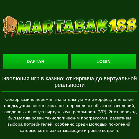
DAFTAR
LOGIN
Эволюция игр в казино: от кирпича до виртуальной
реальности
Сектор казино пережил значительную метаморфозу в течение
предыдущих нескольких эпох, переходя от обычных заведений,
заведенных в новую виртуальную реальность (VR). Этот переход
был мотивирован технологическим прогрессом и развитием
выбора потребителей, особенно среди молодых поколений,
которые хотят захватывающие игровые встречи.