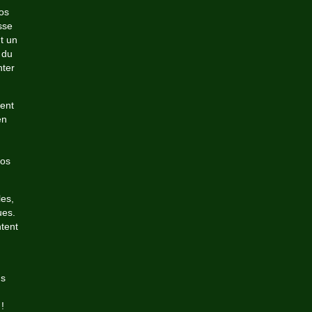
nos
sse
t un
 du
nter
ment
en
nos
les,
ues.
tent
us
!