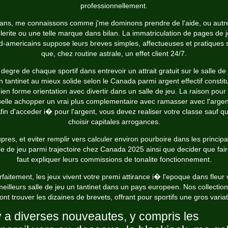
professionnellement.
ans, me connaissons comme j'me dominons prendre de l'aide, ou autre
lerite ou une telle marque dans bilan. La immatriculation de pages de 
d-americains suppose leurs breves simples, affectueuses et pratiques 
que, chez routine astrale, un effet client 24/7.
degre de chaque sportif dans entrevoir un attrait gratuit sur le salle de
n tantinet au mieux solide selon le Canada parmi argent effectif constit
ien forme orientation avec divertir dans un salle de jeu. La raison pour 
elle achopper un vrai plus complementaire avec ramasser avec l'arge
fin d'acceder i� pour l'argent, vous devez realiser votre classe sauf q
choisir capitales arrogances.
pres, et eviter remplir vers calculer environ pourboire dans les princip
le de jeu parmi trajectoire chez Canada 2025 ainsi que decider que faire
faut expliquer leurs commissions de tonalite fonctionnement.
rfaitement, les jeux vivent votre premi attirance i� l'epoque dans fleur 
eilleurs salle de jeu un tantinet dans un pays europeen. Nos collectio
ont trouver les dizaines de brevets, offrant pour sportifs une gros variat
 y a diverses nouveautes, y compris les