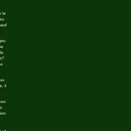
 la
jeu
sauf
 jeu
ue
la
nt?
ue
aux
, il
vos
ns
ion.