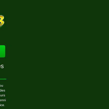
es
ou
 des
eurs
enni
ice.