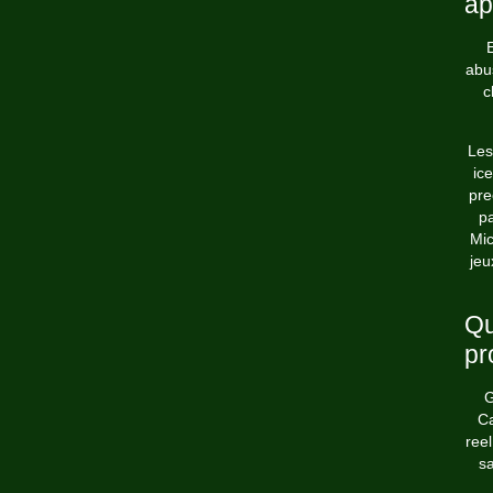
ap
abu
c
Les
ic
pre
pa
Mic
jeu
Qu
pr
G
Ca
ree
sa