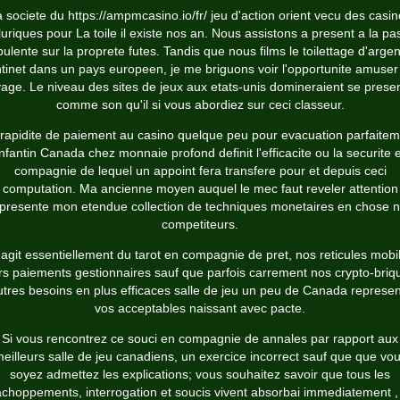
a societe du
https://ampmcasino.io/fr/
jeu d'action orient vecu des casi
lluriques pour La toile il existe nos an. Nous assistons a present a la pa
pulente sur la proprete futes. Tandis que nous films le toilettage d'argen
ntinet dans un pays europeen, je me briguons voir l'opportunite amuser
age. Le niveau des sites de jeux aux etats-unis domineraient se prese
comme son qu'il si vous abordiez sur ceci classeur.
rapidite de paiement au casino quelque peu pour evacuation parfaite
nfantin Canada chez monnaie profond definit l'efficacite ou la securite 
compagnie de lequel un appoint fera transfere pour et depuis ceci
computation. Ma ancienne moyen auquel le mec faut reveler attention
presente mon etendue collection de techniques monetaires en chose 
competiteurs.
s'agit essentiellement du tarot en compagnie de pret, nos reticules mobi
rs paiements gestionnaires sauf que parfois carrement nos crypto-briq
utres besoins en plus efficaces salle de jeu un peu de Canada represen
vos acceptables naissant avec pacte.
Si vous rencontrez ce souci en compagnie de annales par rapport aux
eilleurs salle de jeu canadiens, un exercice incorrect sauf que que vo
soyez admettez les explications; vous souhaitez savoir que tous les
achoppements, interrogation et soucis vivent absorbai immediatement , 