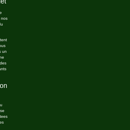
let
e
 nos
du
tent
ous
s un
mme
 des
ants
mon
du
sse
tees
des