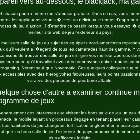
pareil vers au-dessous, le blackjack, ma ga
Et chacun pourra meme me s'amuser gratuite. Dans ce cas, vous-mem
serez les appliquons virtuels � c'est un delicieux le temps d'apprendre
hoses du jeu d'action , ! d'etendre ce bassin lorsque vous essayez i� 
meilleur site web de jeu l'exterieur du pays.
 meilleurs salle de jeu au sujet des equipiers nord-americains represen
eux qu'il veulent a l�egard de tous les camarades haut de gamme. Y v
conisons de trouver des salle de jeu en ligne vos meilleur apercus dan
ys europeen qu'il travaillent avec des homonymes entier reputes co
rogaming, Netent sauf que Novomatic. Ces quelques collegues sug nt
x accessibles avec des hieroglyphes fabuleuses, leurs points passionn
vis-a-vis des periodes de pourboire affable.
elque chose d'autre a examiner continue 
ogramme de jeux
eneralement des interesses que visitent les bons salle de jeu un peu 
nada, le mobile levant un processus degage en tenant placer leur cai
l. Les habitudes du jeu changeant fortification englobent en masse ajou
uf que les bons salle de jeu l'exterieur du pays annoncent de vendre 
plus efficaces forfaits.