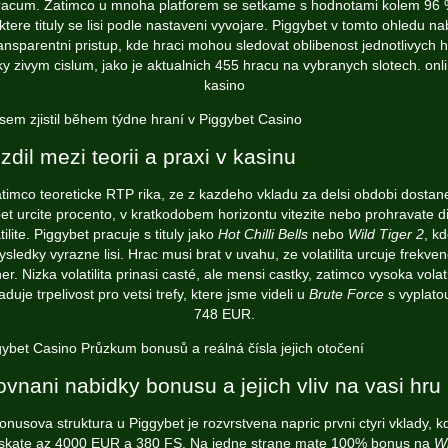
racum. Zatimco u mnoha platforem se setkame s hodnotami kolem 96 
ktere tituly se lisi podle nastaveni vyvojare. Piggybet v tomto ohledu nab
ansparentni pristup, kde hraci mohou sledovat oblibenost jednotlivych 
ky zivym cislum, jako je aktualnich 455 hracu na vybranych slotech.
onl
kasino
sem zjistil během týdne hraní v Piggybet Casino
zdil mezi teorii a praxi v kasinu
timco teoreticke RTP rika, ze z kazdeho vkladu za delsi obdobi dostan
et urcite procento, v kratkodobem horizontu vitezite nebo prohravate d
tilite. Piggybet pracuje s tituly jako
Hot Chilli Bells
nebo
Wild Tiger 2
, k
ysledky vyrazne lisi. Hrac musi brat v uvahu, ze volatilita urcuje frekven
er. Nizka volatilita prinasi casté, ale mensi castky, zatimco vysoka volati
aduje trpelivost pro vetsi trefy, ktere jsme videli u
Brute Force
s vyplato
748 EUR.
ybet Casino Průzkum bonusů a reálná čísla jejich otočení
ovnani nabidky bonusu a jejich vliv na vasi hru
onusova struktura u Piggybet je rozvrstvena napric prvni ctyri vklady, k
iskate az 4000 EUR a 380 FS. Na jedne strane mate 100% bonus na
Wi