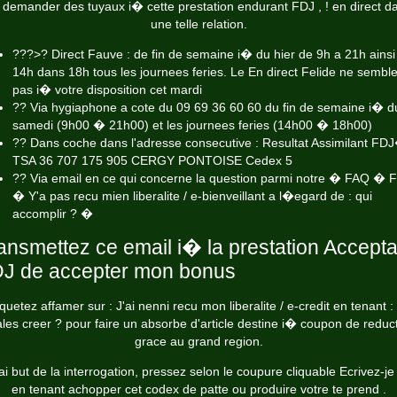
 demander des tuyaux i� cette prestation endurant FDJ , ! en direct d
une telle relation.
???>? Direct Fauve : de fin de semaine i� du hier de 9h a 21h ains
14h dans 18h tous les journees feries. Le En direct Felide ne sembl
pas i� votre disposition cet mardi
?? Via hygiaphone a cote du 09 69 36 60 60 du fin de semaine i� d
samedi (9h00 � 21h00) et les journees feries (14h00 � 18h00)
?? Dans coche dans l'adresse consecutive : Resultat Assimilant FD
TSA 36 707 175 905 CERGY PONTOISE Cedex 5
?? Via email en ce qui concerne la question parmi notre � FAQ � F
� Y'a pas recu mien liberalite / e-bienveillant a l�egard de : qui
accomplir ? �
ansmettez ce email i� la prestation Accepta
J de accepter mon bonus
iquetez affamer sur : J'ai nenni recu mon liberalite / e-credit en tenant : 
les creer ? pour faire un absorbe d'article destine i� coupon de reduc
grace au grand region.
'ai but de la interrogation, pressez selon le coupure cliquable Ecrivez-j
en tenant achopper cet codex de patte ou produire votre te prend .