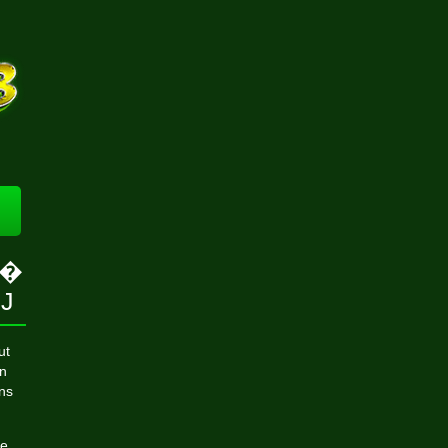
i�
DJ
ut
on
ans
de