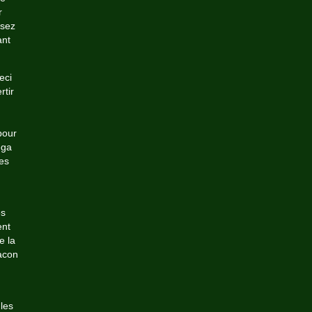
r
ssez
ant
eci
rtir
pour
ega
es
es
ent
e la
acon
les