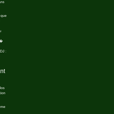
ans
i que
e
u
J�
DJ :
nt
los
tion
e me