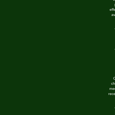
eff
av
C
ch
mec
rec