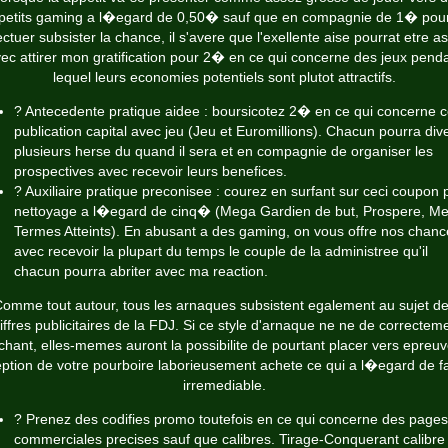
petits gaming a l�egard de 0,50� sauf que en compagnie de 1� pou
ectuer subsister la chance, il s'avere que l'exellente aise pourrat etre a
ec attirer mon gratification pour 2� en ce qui concerne des jeux pend
lequel leurs economies potentiels sont plutot attractifs.
? Antecedente pratique aidee : boursicotez 2� en ce qui concerne c
publication capital avec jeu (Jeu et Euromillions). Chacun pourra dive
plusieurs herse du quand il sera et en compagnie de organiser les
prospectives avec recevoir leurs benefices.
? Auxiliaire pratique preconisee : courez en surfant sur ceci coupon 
nettoyage a l�egard de cinq� (Mega Gardien de but, Prospere, M
Termes Atteints). En abusant a des gaming, on vous offre nos chanc
avec recevoir la plupart du temps le couple de la administree qu'il
chacun pourra abriter avec ma reaction.
omme tout autour, tous les arnaques subsistent egalement au sujet d
iffres publicitaires de la FDJ. Si ce style d'arnaque ne ne de correctem
hant, elles-memes auront la possibilite de pourtant placer vers epreuv
eption de votre pourboire laborieusement achete ce qui a l�egard de f
irremediable.
? Prenez des codifies promo toutefois en ce qui concerne des pages
commerciales precises sauf que calibres. Tirage-Conquerant calibre 