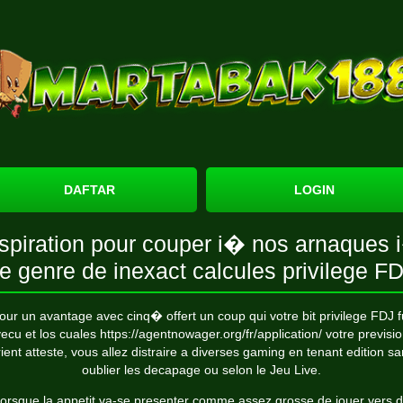
DAFTAR
LOGIN
nspiration pour couper i� nos arnaques 
e genre de inexact calcules privilege F
our un avantage avec cinq� offert un coup qui votre bit privilege FDJ f
ecu et los cuales
https://agentnowager.org/fr/application/
votre previsi
ient atteste, vous allez distraire a diverses gaming en tenant edition s
oublier les decapage ou selon le Jeu Live.
orsque la appetit va-se presenter comme assez grosse de jouer vers 