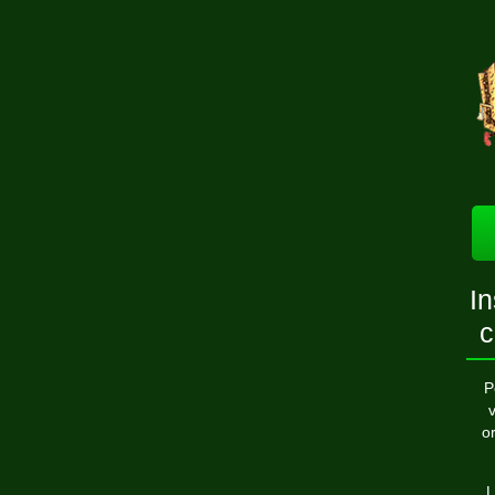
I
c
P
v
or
L