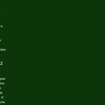
-
ra
e
blee
ez
 pas
tre
e
te
 d'
gnie