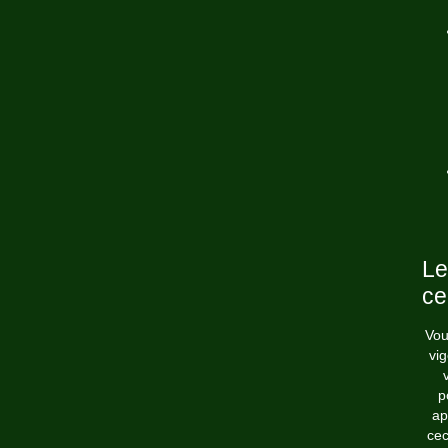
Le
ce
Vou
vi
p
ap
cec