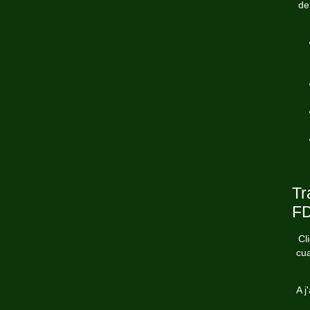
de
Tr
FD
Cl
cua
A j