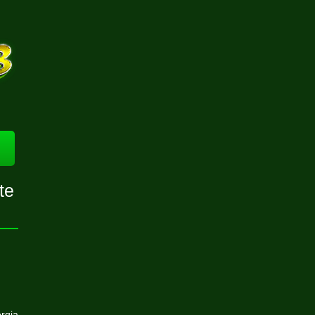
te
ergia