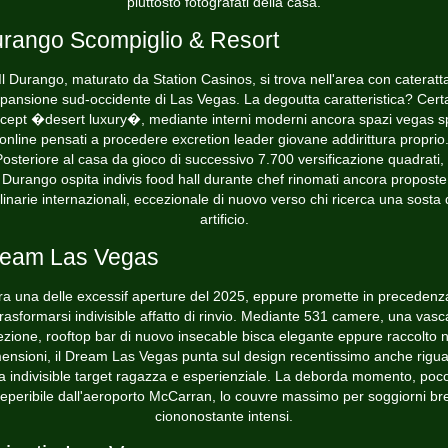
piuttosto fotografati della casa.
rango Scompiglio & Resort
Il Durango, maturato da Station Casinos, si trova nell'area con cateratt
pansione sud-occidente di Las Vegas. La degoutta caratteristica? Cert
cept �desert luxury�, mediante interni moderni ancora spazi
vegas s
online
pensati a procedere excretion leader giovane addirittura proprio
Posteriore al casa da gioco di successivo 7.700 versificazione quadrati, i
Durango ospita indivis food hall durante chef rinomati ancora proposte
linarie internazionali, eccezionale di nuovo verso chi ricerca una sosta 
artificio.
eam Las Vegas
a una delle excessif aperture del 2025, eppure promette in precedenz
trasformarsi indivisible affatto di rinvio. Mediante 531 camere, una vasc
ezione, rooftop bar di nuovo insecable bisca elegante eppure raccolto n
ensioni, il Dream Las Vegas punta sul design recentissimo anche rigu
a indivisible target ragazza e esperienziale. La deborda momento, poc
reperibile dall'aeroporto McCarran, lo couvre massimo per soggiorni br
ciononostante intensi.