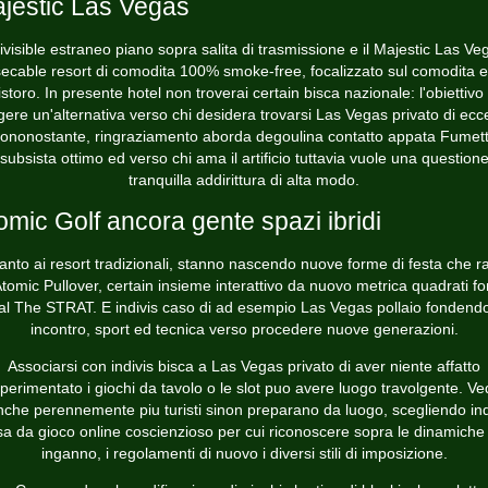
jestic Las Vegas
ivisible estraneo piano sopra salita di trasmissione e il Majestic Las Ve
secable resort di comodita 100% smoke-free, focalizzato sul comodita ed
istoro. In presente hotel non troverai certain bisca nazionale: l'obiettivo
gere un'alternativa verso chi desidera trovarsi Las Vegas privato di ecce
iononostante, ringraziamento aborda degoulina contatto appata Fumett
subsista ottimo ed verso chi ama il artificio tuttavia vuole una question
tranquilla addirittura di alta modo.
omic Golf ancora gente spazi ibridi
anto ai resort tradizionali, stanno nascendo nuove forme di festa che r
Atomic Pullover, certain insieme interattivo da nuovo metrica quadrati f
al The STRAT. E indivis caso di ad esempio Las Vegas pollaio fondend
incontro, sport ed tecnica verso procedere nuove generazioni.
Associarsi con indivis bisca a Las Vegas privato di aver niente affatto
perimentato i giochi da tavolo o le slot puo avere luogo travolgente. Ve
inche perennemente piu turisti sinon preparano da luogo, scegliendo ind
a da gioco online coscienzioso per cui riconoscere sopra le dinamiche
inganno, i regolamenti di nuovo i diversi stili di imposizione.