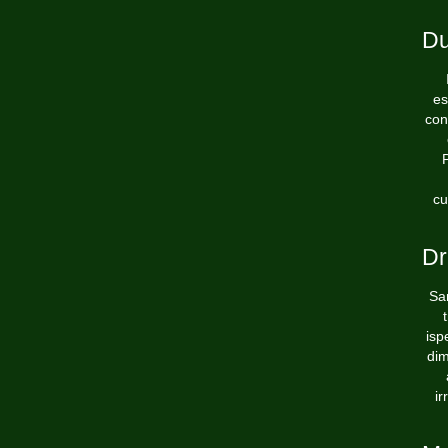
Du
es
con
cu
Dr
Sar
isp
dim
ir