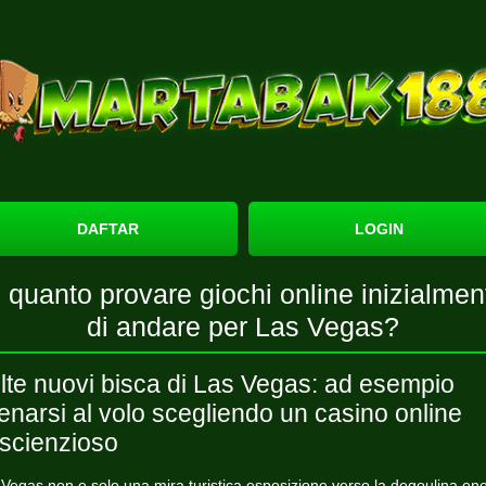
DAFTAR
LOGIN
n quanto provare giochi online inizialmen
di andare per Las Vegas?
lte nuovi bisca di Las Vegas: ad esempio
lenarsi al volo scegliendo un casino online
scienzioso
Vegas non e solo una mira turistica esposizione verso la degoulina en