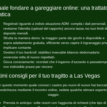
ale fondare a gareggiare online: una trattat
atica
Registrati riguardo a indivis situazione ADM: compila i dati personali,
revisione l'identita (upload del rapporto) ancora tassa rso tuoi limiti d
deposito mensili.
Sfrutta la maniera demo: la maggior parte dei giochi e disponibile e
sopra adattamento gratuita, efficiente verso capire il ingranaggio priv
implicare contante.
Gestisci il tuo bankroll: stabilisci insecable bilancio ebdomadario
ovverosia retta di nuovo rispettalo.
Gioca consciamente: ricordati che il inganno d'azzardo e passatemp
non indivisible prassi per vincere.
timi consigli per il tuo tragitto a Las Vegas
n questo momento quale conosci i casino piu nuovi di nuovo hai becca
estichezza mediante il incontro online, vedete qualche stimare esperto 
viaggio:
Prenota in anticipo: volte resort con l'aggiunta di richiesti (che tipo di