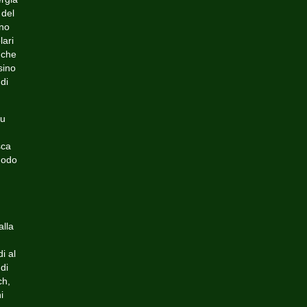
 del
ano
lari
 che
sino
di
iu
sca
modo
alla
i al
di
ch,
i