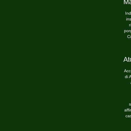
Ma
Ind
in
r
por
C
At
Acc
di 
s
aff
cas