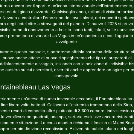
turna ancora per il sport: e un'icona internazionale dell'intrattenimento,
sso ed del gioco d'azzardo. Qualsivoglia anno, milioni di visitatori arriv
 Nevada a controllare l'emozione dei tavoli blemi, dei concerti spettaco
ora degli hotel oltre a stravaganti del pianeta. Di nuovo il 2025 si prova
ivisible anno di rinnovamento a la citta: sono tanti, infatti, volte nuovi ca
ome promettono di variare Las Vegas in un'esperienza e con l'aggiunta 
avvolgente.
urante questa manuale, ti porteremo affriola sorpresa delle strutture p
nuove anche attese di nuovo ti spiegheremo che tipo di prepararti al
ddisfacentemente al viaggio, iniziando con la selezione di indivisible bi
ine austero su cui esercitarti, divertirti anche apprendere an agire per 
consapevole.
ntainebleau Las Vegas
eriormente un'attesa di nuovo insecable decennio, il Fontainebleau ha 
fine libero volte battenti. Collocato all'estremita tramontana della Strip,
sente resort di comodita offre piuttosto di 3.600 camere, indivis casino d
i la versificazione quadrati, una spa, sartoria esclusive ancora ristoranti 
nipotente situazione. La coula aspetto richiama il fascino di Miami Bea
sopra certain direzione recentissimo. E diventato subito taluno dei luogh