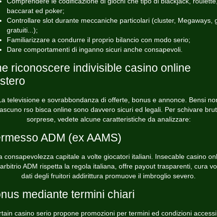
Comprendere le codificazione di giochi che tipo di blackjack, roulette
baccarat ed poker;
Controllare slot durante meccaniche particolari (cluster, Megaways, g
gratuiti...);
Familiarizzare a condurre il proprio bilancio con modo serio;
Dare comportamenti di inganno sicuri anche consapevoli.
e riconoscere indivisible casino online
stero
La televisione e sovrabbondanza di offerte, bonus e annonce. Bensi no
iascuno rso bisca online sono davvero sicuri ed legali. Per schivare brut
sorprese, vedete alcune caratteristiche da analizzare:
rmesso ADM (ex AAMS)
a consapevolezza capitale a volte giocatori italiani. Insecable casino on
 arbitrio ADM rispetta la regola italiana, offre payout trasparenti, cura vo
dati degli fruitori addirittura promuove il imbroglio severo.
nus mediante termini chiari
tain casino serio propone promozioni per termini ed condizioni accessib