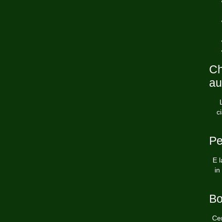
Ch
au
c
Pe
E l
in
Bo
Cer