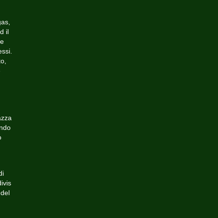
gas,
 il
 e
ssi.
o,
e
azza
ondo
o
di
ivis
 del