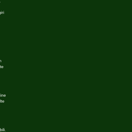
,
iri
n
te
line
lte
ili.