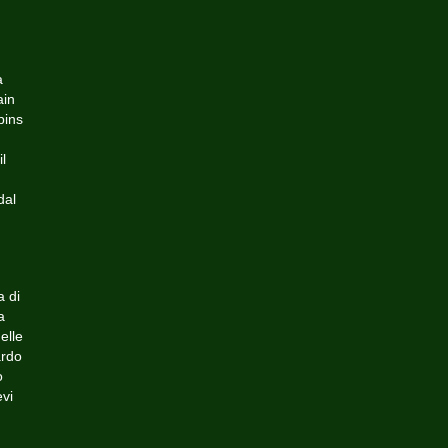
a
ain
pins
.
l
dal
a di
a
elle
ardo
o
evi