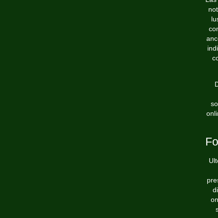
not
lu
con
anc
ind
c
D
so
onl
Fo
Ult
pre
d
on