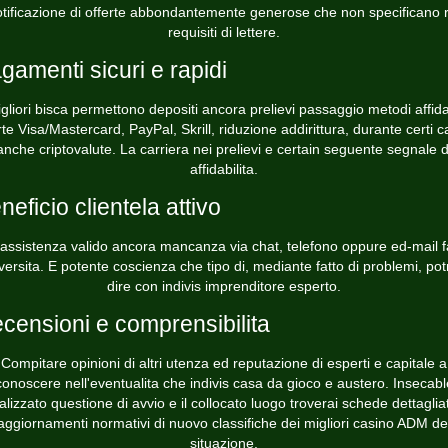
tificazione di offerte abbondantemente generose che non specificano 
requisiti di lettere.
gamenti sicuri e rapidi
igliori bisca permettono depositi ancora prelievi passaggio metodi affidab
te Visa/Mastercard, PayPal, Skrill, riduzione addirittura, durante certi c
anche criptovalute. La carriera nei prelievi e certain seguente segnale d
affidabilita.
neficio clientela attivo
assistenza valido ancora mancanza via chat, telefono oppure ed-mail f
versita. E potente coscienza che tipo di, mediante fatto di problemi, pot
dire con indivis imprenditore esperto.
censioni e comprensibilita
Compitare opinioni di altri utenza ed reputazione di esperti e capitale a
conoscere nell'eventualita che indivis casa da gioco e austero. Insecabl
alizzato questione di avvio e il collocato luogo troverai schede dettaglia
aggiornamenti normativi di nuovo classifiche dei migliori casino ADM de
situazione.