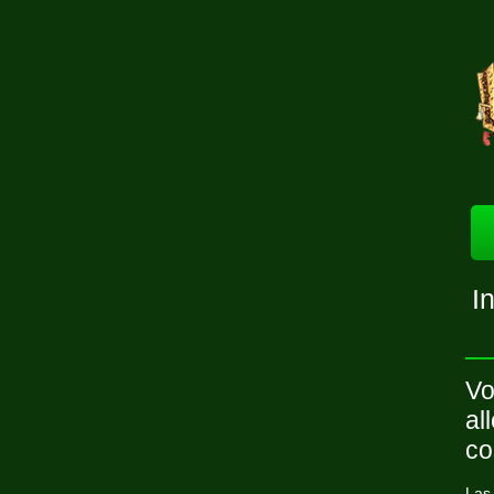
I
Vo
al
co
Las 