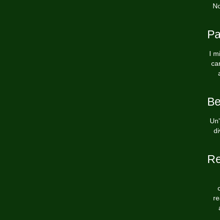
No
Pa
I m
car
Be
Un'
di
Re
re