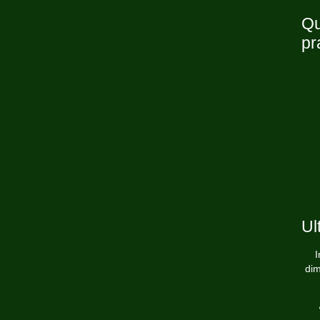
Qu
pr
Ul
I
dim