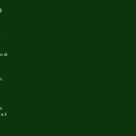
o
i
o di
o,
to
a il