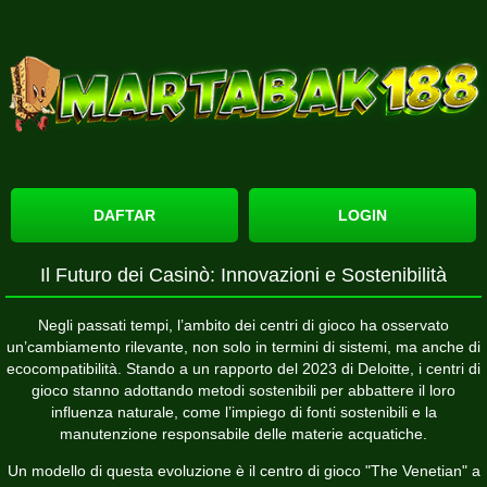
DAFTAR
LOGIN
Il Futuro dei Casinò: Innovazioni e Sostenibilità
Negli passati tempi, l’ambito dei centri di gioco ha osservato
un’cambiamento rilevante, non solo in termini di sistemi, ma anche di
ecocompatibilità. Stando a un rapporto del 2023 di Deloitte, i centri di
gioco stanno adottando metodi sostenibili per abbattere il loro
influenza naturale, come l’impiego di fonti sostenibili e la
manutenzione responsabile delle materie acquatiche.
Un modello di questa evoluzione è il centro di gioco "The Venetian" a