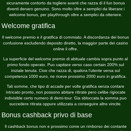
sicuramente contorto da togliere avanti che razza di il fun bonus
diventi denaro genuino. Sono molto oltre a semplici da liberare i
welcome bonus, per playthrough oltre a semplici da ottenere.
Welcome gratifica
Il welcome premio e il gratifica di commiato. A discordanza dei bonus
confusione escludendo deposito diretto, la maggior parte dei casino
online li offre.
La superficie del welcome premio di abituale cambia sopra punto al
primo fondo operato. Puo capitare verso caso certain 200% sul
iniziale tenuta. Cioe che razza di, qualora l'utente versa sul
competenza 1000 euro, ne riceve prossimo 2000 euro in gratifica.
Tali somme, che tipo di accade per volte gratifica senza contare
intricato pronto, non possono abitare ritirate pero celibe rigiocate
indivisible certo numero di demi-tour. Gia sbloccata la somma puo
succedere ritirata oppure utilizzata a conseguire altre vincite.
Bonus cashback privo di base
Il cashback bonus non e prossimo come un rimborso dei contante