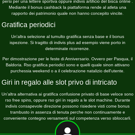
persi per una lettere sportiva oppure indivis artificio del bisca online .
Mediante il bonus cashback la piattaforma rende al atleta una
rapporto dei patrimonio quale non hanno concepito vincite.
Gratifica periodici
Un'altra selezione al tumulto gratifica senza base e il bonus
ispezione. Si tragitto di indivis plus ad esempio viene porto in
determinate ricorrenze.
Per dimostrazione per le feste di Anniversario. Ovvero per Pasqua, il
Baldoria. Rso gratifica periodici sono e quelli quale sinon attivano
purchessia weekend o a il celebrazione natalizio dell'utente.
Giri in regalo alle slot privo di intricato
Un'altra alternativa ai gratifica confusione privato di base veloce sono
rso free spins, oppure rso giri in regalo a le slot machine. Durante
indivis consapevole direzione possono risiedere visti come bonus
trambusto in assenza di tenuta perche non continuamente e
conveniente contegno versamenti sul competenza verso sbloccarli.