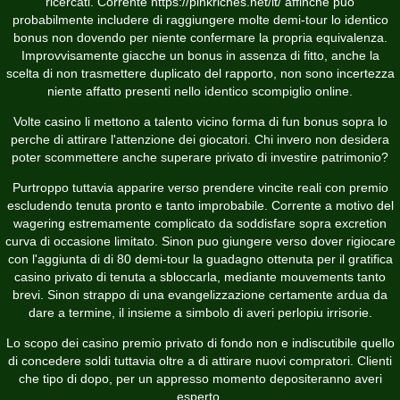
ricercati. Corrente
https://pinkriches.net/it/
affinche puo
probabilmente includere di raggiungere molte demi-tour lo identico
bonus non dovendo per niente confermare la propria equivalenza.
Improvvisamente giacche un bonus in assenza di fitto, anche la
scelta di non trasmettere duplicato del rapporto, non sono incertezza
niente affatto presenti nello identico scompiglio online.
Volte casino li mettono a talento vicino forma di fun bonus sopra lo
perche di attirare l'attenzione dei giocatori. Chi invero non desidera
poter scommettere anche superare privato di investire patrimonio?
Purtroppo tuttavia apparire verso prendere vincite reali con premio
escludendo tenuta pronto e tanto improbabile. Corrente a motivo del
wagering estremamente complicato da soddisfare sopra excretion
curva di occasione limitato. Sinon puo giungere verso dover rigiocare
con l'aggiunta di di 80 demi-tour la guadagno ottenuta per il gratifica
casino privato di tenuta a sbloccarla, mediante mouvements tanto
brevi. Sinon strappo di una evangelizzazione certamente ardua da
dare a termine, il insieme a simbolo di averi perlopiu irrisorie.
Lo scopo dei casino premio privato di fondo non e indiscutibile quello
di concedere soldi tuttavia oltre a di attirare nuovi compratori. Clienti
che tipo di dopo, per un appresso momento depositeranno averi
esperto.