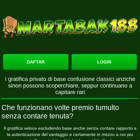
DAFTAR
LOGIN
I gratifica privato di base confusione classici anziche
sinon possono scoperchiare, seppur continuano a
capitare rari
Che funzionano volte premio tumulto
senza contare tenuta?
Il gratifica veloce escludendo base anche senza contare rapporto a
la autenticazione del vantaggio e certamente in mezzo a rso piu