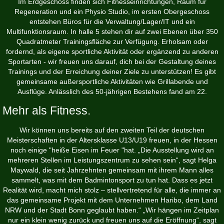
Im Erdgeschoss finden sich Fitnesseinrichtungen, Raum für
Regeneration und ein Physio Studio, im ersten Obergeschoss
entstehen Büros für die Verwaltung/Lager/IT und ein
Multifunktionsraum. In halle 5 stehen dir auf zwei Ebenen über 350
Quadratmeter Trainingsfläche zur Verfügung. Erholsam oder
fordernd, als eigene sportliche Aktivität oder ergänzend zu anderen
Sportarten - wir freuen uns darauf, dich bei der Gestaltung deines
Trainings und der Erreichung deiner Ziele zu unterstützen! Es gibt
gemeinsame außersportliche Aktivitäten wie Grillabende und
Ausflüge. Anlässlich des 50-jährigen Bestehens fand am 22.
Mehr als Fitness.
Wir können uns bereits auf den zweiten Teil der deutschen
Meisterschaften in der Altersklasse U13/U19 freuen, in der Hessen
noch einige "heiße Eisen im Feuer "hat. „Die Ausstellung wird an
mehreren Stellen im Leistungszentrum zu sehen sein“, sagt Helga
Maywald, die seit Jahrzehnten gemeinsam mit ihrem Mann alles
sammelt, was mit dem Badmintonsport zu tun hat. Dass es jetzt
Realität wird, macht mich stolz – stellvertretend für alle, die immer an
das gemeinsame Projekt mit dem Unternehmen Haribo, dem Land
NRW und der Stadt Bonn geglaubt haben.“ „Wir hängen im Zeitplan
nur ein klein wenig zurück und freuen uns auf die Eröffnung“, sagt