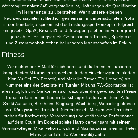
Weltranglistenplatz 345 vorgestoßen ist, Hoffnungen die Qualifikation
im Herreneinzel zu überstehen. Wenn unsere eigenen
Nachwuchsspieler schließlich gemeinsam mit internationalen Profis
in der Bundesliga spielen, ist das Leistungssportkonzept erfolgreich
umgesetzt. Spaß, Kreativität und Bewegung stehen im Vordergrund
– ganz ohne Leistungsdruck. Gemeinsames Training, Spielpraxis
und Zusammenhalt stehen bei unseren Mannschaften im Fokus.
Fitness
Wir stehen per E-Mail für dich bereit und du kannst mit unseren
kompetenten Mitarbeitern sprechen. In den Einzeldisziplinen starten
Kian-Yu Oei (TV Refrath) und Mareike Bittner (TV Hofheim) als
Nummer eins der Setzliste ins Turnier. Mit uns RW-Sportartikel ist
alles möglich und Sie können sich dazu über die gewünschten Preise
freuen sofern es um Badmintonschläger kaufen aus Bonn, Alfter,
Sankt Augustin, Bornheim, Siegburg, Wachtberg, Wesseling ebenso
wie Königswinter, Troisdorf, Niederkassel.. Marken wie Tecnifibre
stehen für hochwertige Verarbeitung und verlässliche Performance
auf dem Court. Im Doppel spielte Harro gemeinsam mit seinem
Vereinskollegen Mika Rehorst, während Masiha zusammen mit Peter
Maus (ebenfalls BC Westerwald) antrat.