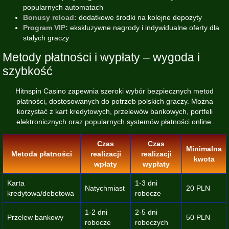
popularnych automatach
Bonusy reload:
dodatkowe środki na kolejne depozyty
Program VIP:
ekskluzywne nagrody i indywidualne oferty dla
stałych graczy
Metody płatności i wypłaty – wygoda i
szybkość
Hitnspin Casino zapewnia szeroki wybór bezpiecznych metod
płatności, dostosowanych do potrzeb polskich graczy. Można
korzystać z kart kredytowych, przelewów bankowych, portfeli
elektronicznych oraz popularnych systemów płatności online.
Czas
Czas
Minimalna
Metoda płatności
realizacji
realizacji
kwota
wpłaty
wypłaty
Karta
1-3 dni
Natychmiast
20 PLN
kredytowa/debetowa
robocze
1-2 dni
2-5 dni
Przelew bankowy
50 PLN
robocze
roboczych