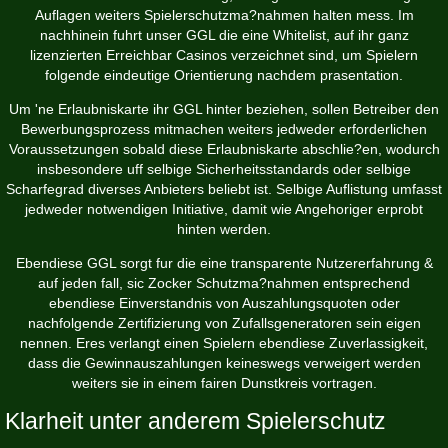
Auflagen weiters Spielerschutzma?nahmen halten mess. Im
nachhinein fuhrt unser GGL die eine Whitelist, auf ihr ganz
lizenzierten Erreichbar Casinos verzeichnet sind, um Spielern
folgende eindeutige Orientierung nachdem prasentation.
Um 'ne Erlaubniskarte ihr GGL hinter beziehen, sollen Betreiber den
Bewerbungsprozess mitmachen weiters jedweder erforderlichen
Voraussetzungen sobald diese Erlaubniskarte abschlie?en, wodurch
insbesondere uff selbige Sicherheitsstandards oder selbige
Scharfegrad diverses Anbieters beliebt ist. Selbige Auflistung umfasst
jedweder notwendigen Initiative, damit wie Angehoriger erprobt
hinten werden.
Ebendiese GGL sorgt fur die eine transparente Nutzererfahrung &
auf jeden fall, sic Zocker Schutzma?nahmen entsprechend
ebendiese Einverstandnis von Auszahlungsquoten oder
nachfolgende Zertifizierung von Zufallsgeneratoren sein eigen
nennen. Eres verlangt einen Spielern ebendiese Zuverlassigkeit,
dass die Gewinnauszahlungen keineswegs verweigert werden
weiters sie in einem fairen Dunstkreis vortragen.
Klarheit unter anderem Spielerschutz