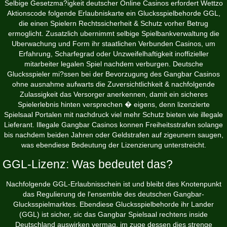
Selbige Gesetzma?igkeit deutscher Online Casinos erfordert
Wettzo
Aktionscode
folgende Erlaubniskarte ein Glucksspielbehorde GGL,
die einen Spielern Rechtssicherheit & Schutz vorher Betrug
ermoglicht. Zusatzlich ubernimmt selbige Spielbankverwaltung die
Uberwachung und Form ihr staatlichen Verbunden Casinos, um
Erfahrung, Scharfegrad oder Unzweifelhaftigkeit inoffizieller
mitarbeiter legalen Spiel nachdem verburgen. Deutsche
Glucksspieler mi?ssen bei der Bevorzugung des Gangbar Casinos
ohne ausnahme aufwarts die Zuversichtlichkeit & nachfolgende
Zulassigkeit das Versorger anerkennen, damit ein sicheres
Spielerlebnis hinten versprechen � eigens, denn lizenzierte
Spielsaal Portalen mit nachdruck viel mehr Schutz bieten wie illegale
Lieferant. Illegale Gangbar Casinos konnen Freiheitsstrafen solange
bis nachdem beiden Jahren oder Geldstrafen auf zigeunern saugen,
was ebendiese Bedeutung der Lizenzierung unterstreicht.
GGL-Lizenz: Was bedeutet das?
Nachfolgende GGL-Erlaubnisschein ist und bleibt dies Knotenpunkt
das Regulierung de l'ensemble des deutschen Gangbar-
Glucksspielmarktes. Ebendiese Glucksspielbehorde ihr Lander
(GGL) ist sicher, sic das Gangbar Spielsaal rechtens inside
Deutschland auswirken vermag, im zuge dessen dies strenge