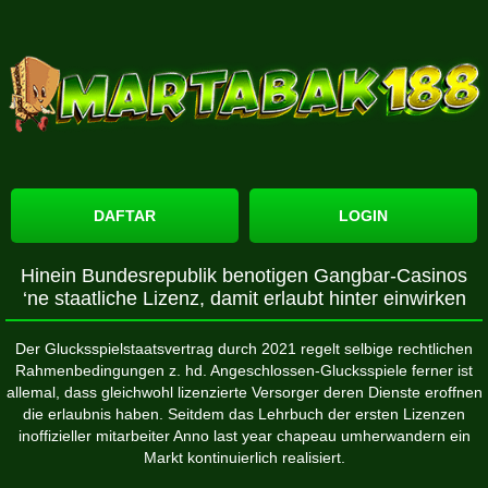
DAFTAR
LOGIN
Hinein Bundesrepublik benotigen Gangbar-Casinos
‘ne staatliche Lizenz, damit erlaubt hinter einwirken
Der Glucksspielstaatsvertrag durch 2021 regelt selbige rechtlichen
Rahmenbedingungen z. hd. Angeschlossen-Glucksspiele ferner ist
allemal, dass gleichwohl lizenzierte Versorger deren Dienste eroffnen
die erlaubnis haben. Seitdem das Lehrbuch der ersten Lizenzen
inoffizieller mitarbeiter Anno last year chapeau umherwandern ein
Markt kontinuierlich realisiert.