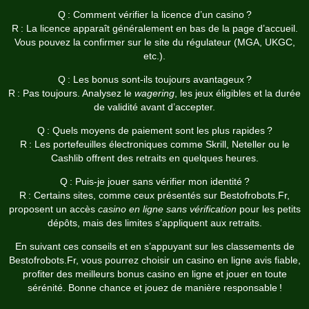
Q : Comment vérifier la licence d’un casino ?
R : La licence apparaît généralement en bas de la page d’accueil.
Vous pouvez la confirmer sur le site du régulateur (MGA, UKGC,
etc.).
Q : Les bonus sont‑ils toujours avantageux ?
R : Pas toujours. Analysez le
wagering
, les jeux éligibles et la durée
de validité avant d’accepter.
Q : Quels moyens de paiement sont les plus rapides ?
R : Les portefeuilles électroniques comme Skrill, Neteller ou le
Cashlib offrent des retraits en quelques heures.
Q : Puis‑je jouer sans vérifier mon identité ?
R : Certains sites, comme ceux présentés sur Bestofrobots.Fr,
proposent un accès
casino en ligne sans vérification
pour les petits
dépôts, mais des limites s’appliquent aux retraits.
En suivant ces conseils et en s’appuyant sur les classements de
Bestofrobots.Fr, vous pourrez choisir un casino en ligne avis fiable,
profiter des meilleurs bonus casino en ligne et jouer en toute
sérénité. Bonne chance et jouez de manière responsable !