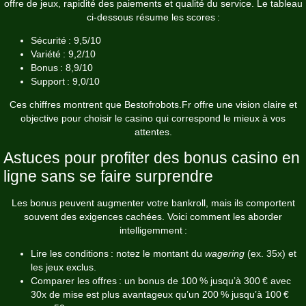
offre de jeux, rapidité des paiements et qualité du service. Le tableau
ci‑dessous résume les scores :
Sécurité : 9,5/10
Variété : 9,2/10
Bonus : 8,9/10
Support : 9,0/10
Ces chiffres montrent que Bestofrobots.Fr offre une vision claire et
objective pour choisir le casino qui correspond le mieux à vos
attentes.
Astuces pour profiter des bonus casino en
ligne sans se faire surprendre
Les bonus peuvent augmenter votre bankroll, mais ils comportent
souvent des exigences cachées. Voici comment les aborder
intelligemment :
Lire les conditions : notez le montant du
wagering
(ex. 35x) et
les jeux exclus.
Comparer les offres : un bonus de 100 % jusqu’à 300 € avec
30x de mise est plus avantageux qu’un 200 % jusqu’à 100 €