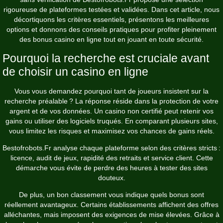
rigoureuse de plateformes testées et validées. Dans cet article, nous
décortiquons les critères essentiels, présentons les meilleures
options et donnons des conseils pratiques pour profiter pleinement
des bonus casino en ligne tout en jouant en toute sécurité.
Pourquoi la recherche est cruciale avant
de choisir un casino en ligne
Vous vous demandez pourquoi tant de joueurs insistent sur la
recherche préalable ? La réponse réside dans la protection de votre
argent et de vos données. Un casino non certifié peut retenir vos
gains ou utiliser des logiciels truqués. En comparant plusieurs sites,
vous limitez les risques et maximisez vos chances de gains réels.
Bestofrobots.Fr analyse chaque plateforme selon des critères stricts :
licence, audit de jeux, rapidité des retraits et service client. Cette
démarche vous évite de perdre des heures à tester des sites
douteux.
De plus, un bon classement vous indique quels bonus sont
réellement avantageux. Certains établissements affichent des offres
alléchantes, mais imposent des exigences de mise élevées. Grâce à