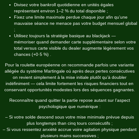
Divisez votre bankroll quotidienne en unités égales
représentant environ 1–2 % du total disponible ;
Fixez une limite maximale perdue chaque jour afin qu’une
mauvaise séance ne menace pas votre budget mensuel global
;
Utilisez toujours la stratégie basique au blackjack —
mémoriser quand demander carte supplémentaire selon votre
total versus carte visible du dealer augmente légèrement vos
chances (+0·5 %) .
Pour la roulette européenne on recommande parfois une variante
allégée du système Martingale où après deux pertes consécutives
on revient simplement à la mise initiale plutôt qu’à doubler
indéfiniment — cela limite fortement les risques financiers tout en
conservant opportunités modestes lors des séquences gagnantes.
Reconnaître quand quitter la partie repose autant sur l’aspect
psychologique que numérique :
– Si votre solde descend sous votre mise minimale prévue depuis
plus longtemps than cinq tours consécutifs ;
– Si vous ressentez anxiété accrue voire agitation physique pendant
plusieurs mains successives ;