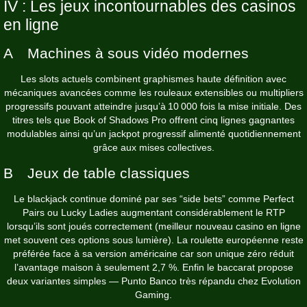
IV : Les jeux incontournables des casinos
en ligne
A Machines à sous vidéo modernes
Les slots actuels combinent graphismes haute définition avec
mécaniques avancées comme les rouleaux extensibles ou multipliers
progressifs pouvant atteindre jusqu’à 10 000 fois la mise initiale. Des
titres tels que Book of Shadows Pro offrent cinq lignes gagnantes
modulables ainsi qu’un jackpot progressif alimenté quotidiennement
grâce aux mises collectives.
B Jeux de table classiques
Le blackjack continue dominé par ses “side bets” comme Perfect
Pairs ou Lucky Ladies augmentant considérablement le RTP
lorsqu’ils sont joués correctement (meilleur nouveau casino en ligne
met souvent ces options sous lumière). La roulette européenne reste
préférée face à sa version américaine car son unique zéro réduit
l’avantage maison à seulement 2,7 %. Enfin le baccarat propose
deux variantes simples — Punto Banco très répandu chez Evolution
Gaming.