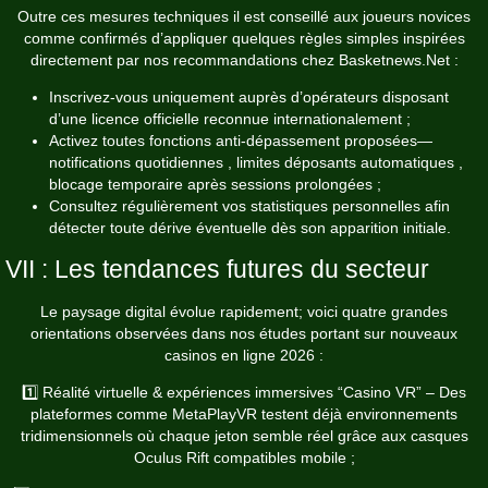
Outre ces mesures techniques il est conseillé aux joueurs novices
comme confirmés d’appliquer quelques règles simples inspirées
directement par nos recommandations chez Basketnews.Net :
Inscrivez-vous uniquement auprès d’opérateurs disposant
d’une licence officielle reconnue internationalement ;
Activez toutes fonctions anti‑dépassement proposées—
notifications quotidiennes , limites déposants automatiques ,
blocage temporaire après sessions prolongées ;
Consultez régulièrement vos statistiques personnelles afin
détecter toute dérive éventuelle dès son apparition initiale.
VII : Les tendances futures du secteur
Le paysage digital évolue rapidement; voici quatre grandes
orientations observées dans nos études portant sur nouveaux
casinos en ligne 2026 :
1️⃣ Réalité virtuelle & expériences immersives “Casino VR” – Des
plateformes comme MetaPlayVR testent déjà environnements
tridimensionnels où chaque jeton semble réel grâce aux casques
Oculus Rift compatibles mobile ;