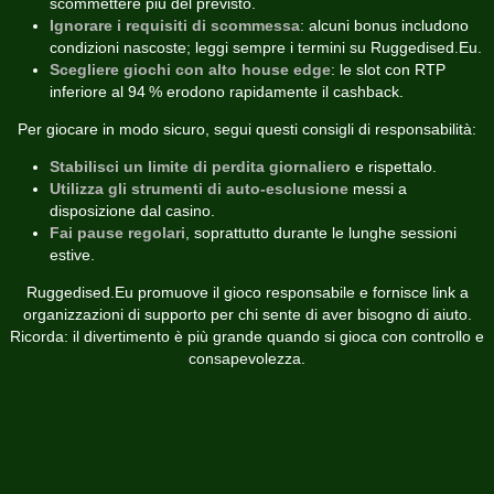
scommettere più del previsto.
Ignorare i requisiti di scommessa
: alcuni bonus includono
condizioni nascoste; leggi sempre i termini su Ruggedised.Eu.
Scegliere giochi con alto house edge
: le slot con RTP
inferiore al 94 % erodono rapidamente il cashback.
Per giocare in modo sicuro, segui questi consigli di responsabilità:
Stabilisci un limite di perdita giornaliero
e rispettalo.
Utilizza gli strumenti di auto‑esclusione
messi a
disposizione dal casino.
Fai pause regolari
, soprattutto durante le lunghe sessioni
estive.
Ruggedised.Eu promuove il gioco responsabile e fornisce link a
organizzazioni di supporto per chi sente di aver bisogno di aiuto.
Ricorda: il divertimento è più grande quando si gioca con controllo e
consapevolezza.