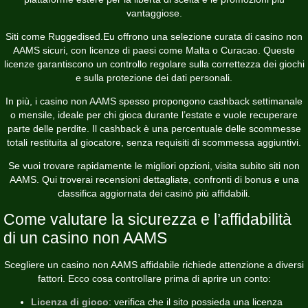
vantaggiose.
Siti come Ruggedised.Eu offrono una selezione curata di casino non
AAMS sicuri, con licenze di paesi come Malta o Curacao. Queste
licenze garantiscono un controllo regolare sulla correttezza dei giochi
e sulla protezione dei dati personali.
In più, i casino non AAMS spesso propongono cashback settimanale
o mensile, ideale per chi gioca durante l’estate e vuole recuperare
parte delle perdite. Il cashback è una percentuale delle scommesse
totali restituita al giocatore, senza requisiti di scommessa aggiuntivi.
Se vuoi trovare rapidamente le migliori opzioni, visita subito
siti non
AAMS
. Qui troverai recensioni dettagliate, confronti di bonus e una
classifica aggiornata dei casinò più affidabili.
Come valutare la sicurezza e l’affidabilità
di un casino non AAMS
Scegliere un casino non AAMS affidabile richiede attenzione a diversi
fattori. Ecco cosa controllare prima di aprire un conto:
Licenza di gioco
: verifica che il sito possieda una licenza