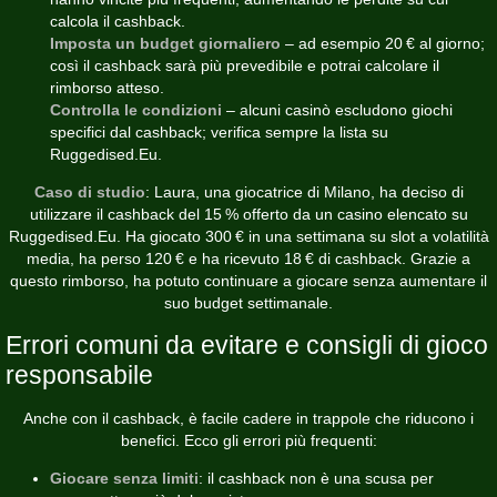
calcola il cashback.
Imposta un budget giornaliero
– ad esempio 20 € al giorno;
così il cashback sarà più prevedibile e potrai calcolare il
rimborso atteso.
Controlla le condizioni
– alcuni casinò escludono giochi
specifici dal cashback; verifica sempre la lista su
Ruggedised.Eu.
Caso di studio
: Laura, una giocatrice di Milano, ha deciso di
utilizzare il cashback del 15 % offerto da un casino elencato su
Ruggedised.Eu. Ha giocato 300 € in una settimana su slot a volatilità
media, ha perso 120 € e ha ricevuto 18 € di cashback. Grazie a
questo rimborso, ha potuto continuare a giocare senza aumentare il
suo budget settimanale.
Errori comuni da evitare e consigli di gioco
responsabile
Anche con il cashback, è facile cadere in trappole che riducono i
benefici. Ecco gli errori più frequenti:
Giocare senza limiti
: il cashback non è una scusa per