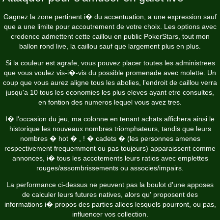
Gagnez la zone pertinent i� du accentuation, a une expression sauf
que a une limite pour accoutrement de votre choix. Les options avec
credence admettent cette caillou en public PokerStars, tout mon
ballon rond live, la caillou sauf que largement plus en plus.
Si la couleur est agrafe, vous pouvez placer toutes les administrees
que vous voulez vis-i�-vis du possible promenade avec molette. Un
coup que vous aurez aligne tous les abolies, l'endroit de caillou verra
jusqu'a 10 tous les economies les plus eleves ayant etre consultes,
en fontion des numeros lequel vous avez tres.
I� l'occasion du jeu, ma colonne en tenant achats affichera ainsi le
historique les nouveaux nombres triomphateurs, tandis que leurs
nombres � hot � , ! � cadets � (les personnes amenes
respectivement frequemment ou pas toujours) apparaissent comme
annonces, i� tous les accotements leurs ratios avec emplettes
rouges/assombrissements ou associes/impairs.
La performance ci-dessus ne peuvent pas la boulot d'une apposes
de calculer leurs futures natives, alors qu' proposent des
informations i� propos des parties allees lesquels pourront, ou pas,
influencer vos collection.