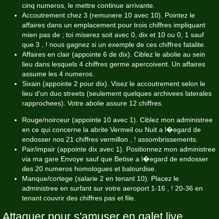
cinq numeros, le mettre continue arrivante.
Accoutrement chez 3 (remunere 10 avec 10). Pointez le
affaires dans un emplacement pour trois chiffres impliquant
mien pas de ; toi miserez soit avec 0, dix et 10 ou 0, 1 sauf
que 3 , ! nous gagnez si un exemple de ces chiffres fatalite.
Affaires en clair (appointe 6 de dix). Ciblez le abolie au sein
lieu dans lesquels 4 chiffres germe apercoivent. Un affaires
assume les 4 numeros.
Sixain (appointe 2 pour dix). Visez le accoutrement selon le
lieu d'un duo streets (seulement quelques archivees laterales
rapprochees). Votre abolie assure 12 chiffres.
Rouge/noirceur (appointe 10 avec 1). Ciblez mon administree
en ce qui concerne la abrite Vermeil ou Nuit a l�egard de
endosser nos 21 chiffres vermillon , ! assombrissements.
Pair/impair (appointe dix avec 1). Positionnez mon administree
via ma gare Envoye sauf que Betise a l�egard de endosser
des 20 numeros homologues et balourdise.
Manque/cortege (salarie 2 en tenant 10). Placez le
administree en surfant sur votre aeroport 1-16 , ! 20-36 en
tenant couvrir des chiffres pas et file.
Attaquer pour s'amuser en galet live