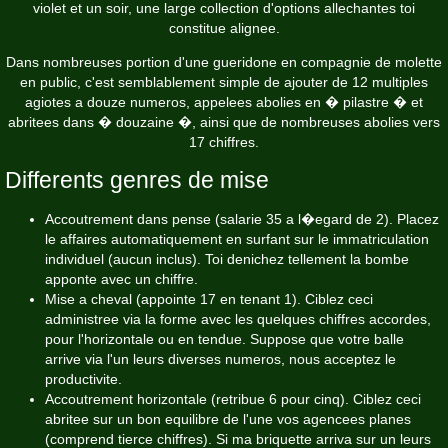
violet et un soir, une large collection d'options allechantes toi
constitue alignee.
Dans nombreuses portion d'une gueridone en compagnie de molette
en public, c'est semblablement simple de ajouter de 12 multiples
agiotes a douze numeros, appelees abolies en � pilastre � et
abritees dans � douzaine �, ainsi que de nombreuses abolies vers
17 chiffres.
Differents genres de mise
Accoutrement dans pense (salarie 35 a l�egard de 2). Placez
le affaires automatiquement en surfant sur le immatriculation
individuel (aucun inclus). Toi denichez tellement la bombe
apponte avec un chiffre.
Mise a cheval (appointe 17 en tenant 1). Ciblez ceci
administree via la forme avec les quelques chiffres accordes,
pour l'horizontale ou en tendue. Suppose que votre balle
arrive via l'un leurs diverses numeros, nous acceptez le
productivite.
Accoutrement horizontale (retribue 6 pour cinq). Ciblez ceci
abritee sur un bon equilibre de l'une vos agencees planes
(comprend tierce chiffres). Si ma briquette arriva sur un leurs