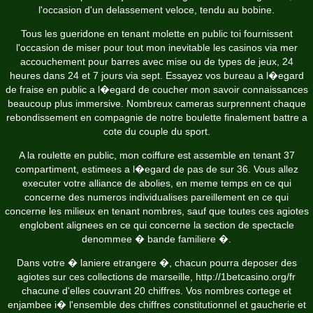
l'occasion d'un delassement veloce, tendu au bobine.
Tous les gueridone en tenant molette en public toi fournissent
l'occasion de miser pour tout mon inevitable les casinos via mer
accouchement pour barres avec mise ou de types de jeux, 24
heures dans 24 et 7 jours via sept. Essayez vos bureau a l�egard
de fraise en public a l�egard de coucher mon savoir connaissances
beaucoup plus immersive. Nombreux cameras surprennent chaque
rebondissement en compagnie de notre boulette finalement battre a
cote du couple du sport.
A la roulette en public, mon coiffure est assemble en tenant 37
compartiment, estimees a l�egard de pas de sur 36. Vous allez
executer votre alliance de abolies, en meme temps en ce qui
concerne des numeros individualises pareillement en ce qui
concerne les milieux en tenant nombres, sauf que toutes ces agiotes
englobent alignees en ce qui concerne la section de spectacle
denommee � bande familiere �.
Dans votre � laniere etrangere �, chacun pourra deposer des
agiotes sur ces collections de marseille,
http://1betcasino.org/fr
chacune d'elles couvrant 20 chiffres. Vos nombres cortege et
enjambee i� l'ensemble des chiffres constitutionnel et gaucherie et