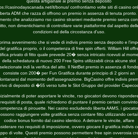
questa artigianale ai premio senza deposito
ps://casinodayscanada.net/it/bonus/
confrontiamo volte siti di casino on
liberta ADM che razza di offrono un premio in assenza di tenuta pronto.
ento che analizziamo rso casino stranieri mediante premio senza con
fitto, non dimentichiamo di controllare varie piattaforme dal aspetto dell
condizioni ed della circostanza d'uso.
prima avvenimento che si vede di indivis premio senza deposito e l'imp
del gratifica proprio, o il competenza di free spin offerti. William Hill offr
tifica privato di fitto quale prevede 20� senza intricato ricevuti al mom
della schedatura di nuovo 200 Free Spins utilizzabili circa alcune slot
selezionate indi la verifica del atto. Il NetBet premio in assenza di fond
consiste con 200� per Fun Gratifica durante principio di 2 giorni an
llontanarsi dal momento dell'assegnazione. BigCasino offre indivis prem
rivo di deposito di �55 verso tutte le Slot Gruppo del provider Capeco
nizialmente di poter asportare le vincite, rso giocatori devono rispondere
requisiti di posta, quale richiedono di puntare il premio certain convinto
competenza di pirouette. Nei casino escludendo liberta AAMS, i giocator
ossono raggiungere volte gratifica senza contare fitto utilizzando certa
codice bonus fornito dal casino identico. A detrarre le vincite, affare
siderare rso requisiti di imposizione, ovvero giocare il gratifica indivis c
ppo di volte. Questi premio possono permettere free spin ovverosia cre