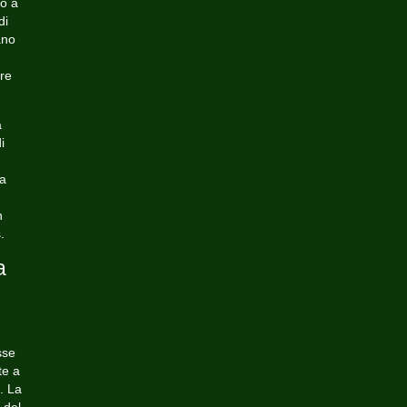
zo a
di
ano
re
a
i
la
n
.
a
sse
te a
. La