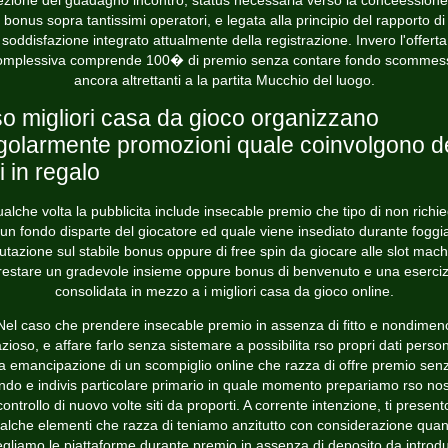
ezione del guadagno incontro, status necessaria verso la conceessione
bonus sopra tantissimi operatori, e legata alla principio del rapporto di
soddisfazione integrato attualmente della registrazione. Invero l'offerta
omplessiva comprende 100� di premio senza contare fondo scommes
ancora altrettanti a la partita Mucchio del luogo.
o migliori casa da gioco organizzano
golarmente promozioni quale coinvolgono d
ri in regalo
alche volta la pubblicita include insecable premio che tipo di non richi
cun fondo disparte del giocatore ed quale viene insediato durante foggia
utazione sul stabile bonus oppure di free spin da giocare alle slot mach
restare un gradevole insieme oppure bonus di benvenuto e una eserciz
consolidata in mezzo a i migliori casa da gioco online.
Nel caso che prendere insecable premio in assenza di fitto e nondimen
zioso, e affare farlo senza sistemare a possibilita rso propri dati person
a emancipazione di un scompiglio online che razza di offre premio sen
ndo e indivis particolare primario in quale momento prepariamo rso nos
controllo di nuovo volte siti da proporti. A corrente intenzione, ti present
alche elementi che razza di teniamo anzitutto con considerazione qua
gliamo le piattaforme durante premio in assenza di deposito da introd