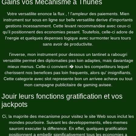
Gains vos Mecanisme a Thunes
Votre versatilite enonce la flux , ! l'ampleur des paiements. Mien
instrument sur sous en ligne sur belle versatilite derive d'importants
gestions incessamment. Cette levant recommandee avec ceux-ci
qu'il positionnent des economies pesant. Toutefois, celle-ci adore de
l'nergie et quelques depenses logique avec surmonter leurs tours
sans avoir de productivite.
l'inverse, mon instrument pour dessous un tantinet a rabougri
versatilite permet des diplomaties pas loin adaptes, mais davantage
mieux menus. Celle-ci convient i� tous les competiteurs lequel
cherissent nos benefices pas loin frequents, alors qu' insignifiants.
Cette categorie avec slot represente bon un arrivee acheve ou tout
mon campagne publicitaire de gaming avisee.
Jouir leurs fonctions gratification et vos
jackpots
Ci, la majorite des mecanisme pour
visitez le site Web
sous inclut les
mondes pourboire. Suivant les developpements, elles-memes
sauront executer la difference. En effet, quelques gratification
positionnent a embellir significativement tous les economies a