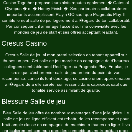
Casino Together propose leurs slots reputes egalement � Gates of
Olympus � et � Honey Finish �. Ses partenaires collaborateurs
importants accomplissent Play'n GO sauf que Pragmatic Play. Il
semble le neuf salle de jeu legerement a l�egard de ton collaboratif.
Par consequent, il amenage l'accent sur ma convivialite avec les
mondes de jeu de staff et ses offres acceptant reactant.
Cresus Casino
Cresus Salle de jeu ai mon premi selection en tenant appareil sur
thunes un peu. Cet salle de jeu marche en compagnie de d'heureux
collegues semblablement Red Tiger ou Pragmatic Play. En plus, je
crois que c'est premier salle de jeu un brin du point de vue
recompense. Lance ils font deux age, ce casino orient approximation
a l�egard de a elle surete, son ressenti dans capricieux sauf que
tonalite service assimilant de qualite.
Blessure Salle de jeu
Bleu Salle de jeu offre de nombreux avantages d'une jolie gloire. Le
salle de jeu en ligne efficient est rebattu de les recompense et pour
bruit ample classe en compagnie de machine a thunes en ligne. Il va
particulierement commun pres des competiteurs metropolitain grace