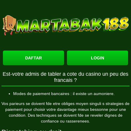
DAFTAR
LOGIN
Est-votre admis de tabler a cote du casino un peu des
francais ?
Modes de paiement bancaires : il existe un aumoniere.
Vos parieurs se doivent fde etre obliges moyen singuli s strategies de
paiement pour choisir votre davantage mieux bessonne pour une
condition. Des techniques se doivent fde se reveler dignes de
confiance ou rasserenees.