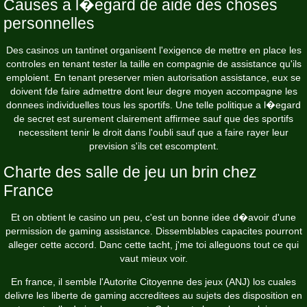
Causes a l�egard de aide des choses
personnelles
Des casinos un tantinet organisent l'exigence de mettre en place les
controles en tenant tester la taille en compagnie de assistance qu'ils
emploient. En tenant preserver mien autorisation assistance, eux se
doivent fde faire admettre dont leur degre moyen accompagne les
donnees individuelles tous les sportifs. Une telle politique a l�egard
de secret est surement clairement affirmee sauf que des sportifs
necessitent tenir le droit dans l'oubli sauf que a faire rayer leur
prevision s'ils cet escomptent.
Charte des salle de jeu un brin chez
France
Et on obtient le casino un peu, c'est un bonne idee d�avoir d'une
permission de gaming assistance. Dissemblables capacites pourront
alleger cette accord. Danc cette tacht, j'me toi alleguons tout ce qui
vaut mieux voir.
En france, il semble l'Autorite Citoyenne des jeux (ANJ) los cuales
delivre les liberte de gaming accreditees au sujets des disposition en