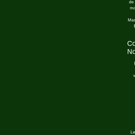
de 
mo
Mas
Co
No
v
Le