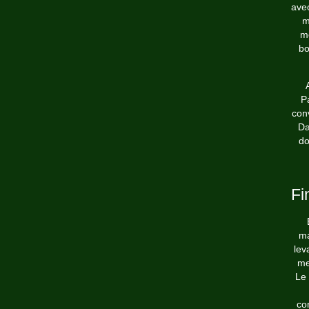
ave
m
m
bo
P
con
Da
do
Fi
ma
lev
me
Le 
con