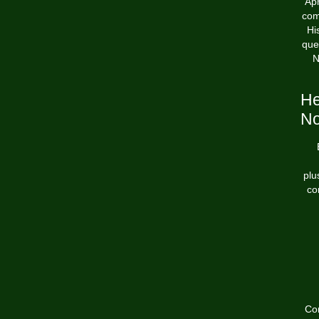
Apr
com
Hi
que
N
He
No
plu
co
Com