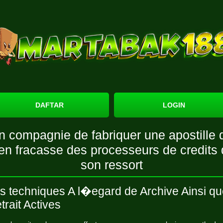
DAFTAR
LOGIN
n compagnie de fabriquer une apostille 
en fracasse des processeurs de credits
son ressort
s techniques A l�egard de Archive Ainsi q
trait Actives