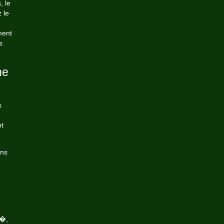
, le
 le
ment
s
ne
s
nt
ans
x�,