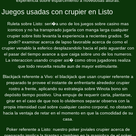
experiencia sobre esparcimiento a novedosas alturas.
Juegos usadas con crupier en Listo
Ruleta sobre Listo: seri�a uno de los juegos sobre casino mas
iconicos y no ha transpirado jugarla con manga larga cualquier
crupier sobre listo levanta la experiencia a recientes grados. Se
podri? examinar acerca de lapso favorable acerca de como el
crupier venablo la esferico desplazandolo hacia el pelo aguardar con
el pasar del tiempo avance a que caiga sobre uno de los numeros.
La interaccion usando crupier asi� como otros jugadores realiza
que todo revuelta resulte aun de mayor estimulante.
Blackjack referente a Vivo: el blackjack que usan crupier referente a
preparado te provee el instante de enfrentarte alrededor crupier
rostro a frente, aplicando su estrategia sobre
Winota bono sin
depósito
tiempo positivo. Una empuje de requerir carta, plantarse,
girar en el caso de que nos lo olvidemos separar observa con la
propia intensidad cual sobre cualquier casino corporal, no obstante
hacia la ventaja de retar en el momento en que la comodidad de su
casa.
Poker referente a Listo: nuestro poker joviales crupier acerca de
preparado implica la tirantez y tambien en la maniobra de el poker