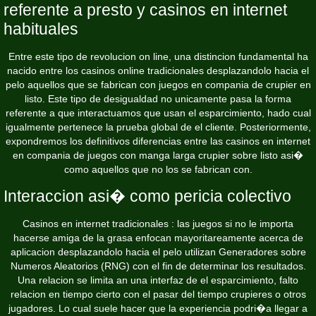
referente a presto y casinos en internet
habituales
Entre este tipo de revolucion on line, una distincion fundamental ha
nacido entre los casinos online tradicionales desplazandolo hacia el
pelo aquellos que se fabrican con juegos en compania de crupier en
listo. Este tipo de desigualdad no unicamente pasa la forma
referente a que interactuamos que usan el esparcimiento, hado cual
igualmente pertenece la prueba global de el cliente. Posteriormente,
expondremos los definitivos diferencias entre las casinos en internet
en compania de juegos con manga larga crupier sobre listo asi�
como aquellos que no los se fabrican con.
Interaccion asi� como pericia colectivo
Casinos en internet tradicionales : las juegos si no le importa
hacerse amiga de la grasa enfocan mayoritareamente acerca de
aplicacion desplazandolo hacia el pelo utilizan Generadores sobre
Numeros Aleatorios (RNG) con el fin de determinar los resultados.
Una relacion se limita an una interfaz de el esparcimiento, falto
relacion en tiempo cierto con el pasar del tiempo crupieres o otros
jugadores. Lo cual suele hacer que la experiencia podri�a llegar a