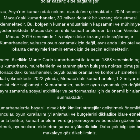
dolar kazanç elde sağlamıştır.
au, Asya’nın kumar odak noktası olarak öne çıkmaktadır. 2024 senesi
Macau’daki kumarhaneler, 30 milyar dolarlık bir kazanç elde etmesi
klenmektedir. Bu, bölgenin kumar endüstrisinin kapsamını ve mühimiyet
göstermektedir. Macau’daki en ünlü kumarhanelerden biri olan Venetia
Macau, 2019 senesinde 1.5 milyar dolar kazanç elde sağlamıştır.
Kumarhaneler, yalnızca oyun oynamak için değil, aynı anda lüks otel v
lokanta deneyimleri temin etmek için de seçim edilmektedir.
aco, özellikle Monte Carlo kumarhanesi ile tanınır. 1863 senesinde aç
bu kumarhane, müreffehlerin ve tanınmışların buluşma noktası olmuştur
onaco’daki kumarhaneler, büyük bahis oranları ve konforlu hizmetleri i
kkat çekmektedir. 2022 yılında, Monaco’daki kumarhaneler, 1.2 milyar e
asılat elde sağlamıştır. Kumarhaneler, sadece oyun oynamak için değildi
aynı zamanda sosyal etkinlikler ve performanslar için de önemli bir ala
sunmaktadır.
umarhanelerde başarılı olmak için kimileri stratejiler geliştirmek önemlidi
ncular, oyun kurallarını iyi anlamalı ve bütçelerini dikkatlice idare etmeli
unla birlikte, kumarhanelerin verdiği promosyon ve bonusları gözleml
etmek, oyuncuların elde etme şansını yükseltebilir. Daha çok bilgi için
b
makaleye
göz dikebilirsiniz.