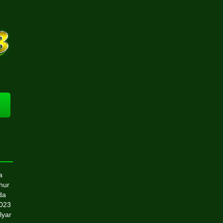
a
hur
da
2023
lyar