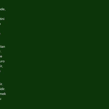
nde,
ini
n
e
ılan
.
le
uro
r,
n
r.
dir.
emek
u