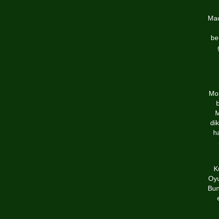
Mac
be
Mon
M
di
h
K
Oyu
Bun