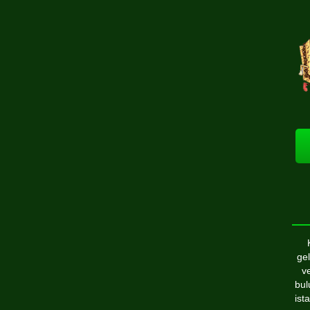
ge
v
bul
ist