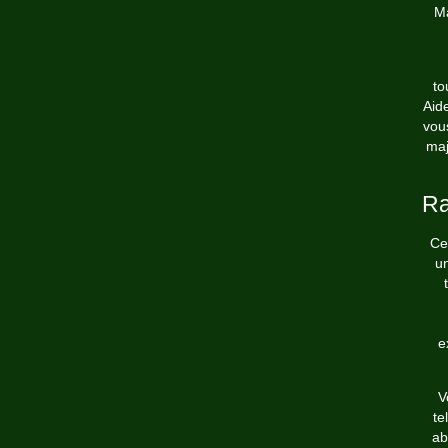
Ma
to
Aid
vou
maj
Ra
Ce
un
e
V
te
ab