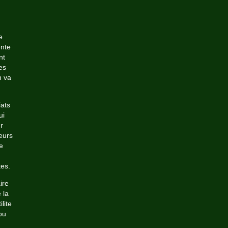
e
ente
nt
es
n va
ats
ui
r
eurs
e
tes.
ire
 la
lite
ou