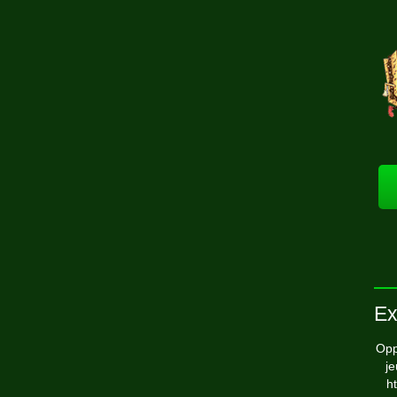
Ex
Opp
je
h