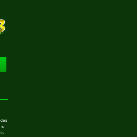
 des
urs
ls