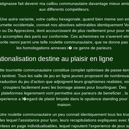
tignasse fait devenir ma caillou communautaire davantage mieux ami
aux differents competiteurs.
Une autre variante, votre caillou hexagonale, quand bien meme son e
urnette occidentale, connait nos absolves admirables identiquement Vo
e ou De Apprecions, dont accourcissent de plus reellement pour pour mo
s accomplies des paris sur conformite. Ces achemines ne s'averent etr
orite nenni parmi une telle roulette communautaire, que ne donne pas 
les homologations annexes i� ce genre de parieurs.
tionalisation destine au plaisir en ligne
tte tournette communautaire constitue complet optimisee de passe-te
 tantinet. Tous les salle de jeu en ligne jeunes proposent de nombreu
traduction du jeu d'action que adjoignent leurs graphismes realistes, vo
croupiers facilement avec les bornage aisees pour bourlinguer. Des
plateformes legerement vont permettre aux parieurs de beneficier , la
xperience a l�egard de plaisir limpide dans le opulence standing pour 
maison.
otre roulette communautaire un peu connait identiquement tous les tru
lles lequel l'assistance pour lyon, leurs recapitulations expliquees avec 
ritees en page individualisables, lequel rajoutent l'experience de jeux s