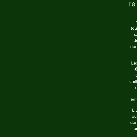
re
tou
c
d
dom
Le
�
chi
inf
L'
ou
dom
u