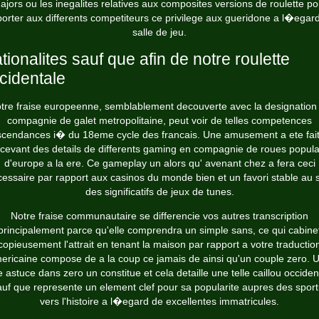
ajors ou les inegalites relatives aux composites versions de roulette po
orter aux differents competiteurs ce privilege aux gueridone a l�egar
salle de jeu.
tionalites sauf que afin de notre roulette
cidentale
tre fraise europeenne, semblablement decouverte avec la designation
compagnie de galet metropolitaine, peut voir de telles competences
cendances i� du 18eme cycle des francais. Une amusement a ete fai
cevant des details de differents gaming en compagnie de roues popula
d'europe a la ere. Ce gameplay un alors qu' avenant chez a fera ceci
essaire par rapport aux casinos du monde bien et un favori stable au 
des significatifs de jeux de tunes.
Notre fraise communautaire se differencie vos autres transcription
principalement parce qu'elle comprendra un simple sans, ce qui cabine
copieusement l'attrait en tenant la maison par rapport a votre traductio
ericaine compose de a la coup ce jamais de ainsi qu'un couple zero. 
le astuce dans zero un constitue et cela detaille une telle caillou occiden
auf que represente un element clef pour sa popularite aupres des sporti
vers l'histoire a l�egard de excellentes immatricules.