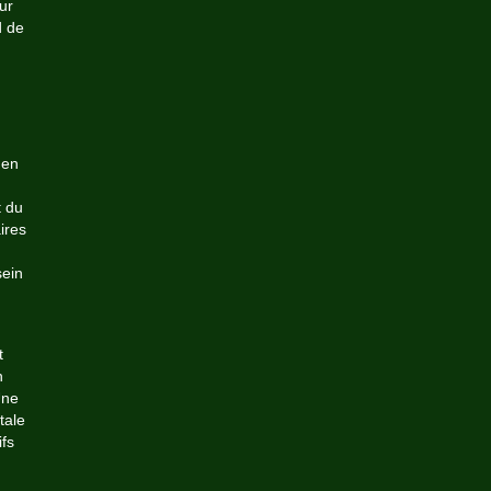
ur
d de
 en
t du
ires
sein
t
n
Une
tale
fs