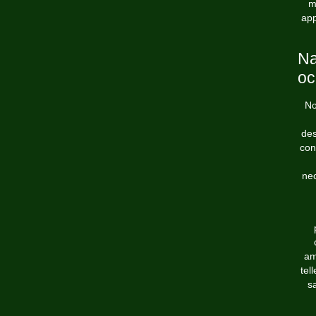
m
app
Na
oc
No
des
con
nec
am
tel
s