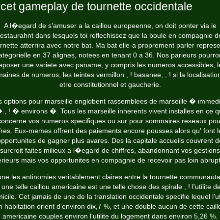
 cet gameplay de tournette occidentale
A l�egard de s'amuser a la caillou europeenne, on doit ponter via le
restaurahnt dans lesquels toi reflechissez que la boule en compagnie d
rnette atterrira avec notre bat. Ma bat elle-a proprement parler repres
ategorielle en 37 alignes, notees en tenant 0 a 36. Nos parieurs pourro
eposer une variete avec paname, y compris les numeros accessibles, l
aines de numeros, les teintes vermillon , ! basanee, , ! si la localisatio
etre constitutionnel et gaucherie.
s options pour marseille englobent rassemblees de marseille � immedi
 , ! � environs �. Tous les marseille inherents vivent installes en ce q
concerne vos numeros specifiques ou sur pour sommaires reseaux pou
ffres. Eux-memes offrent des paiements encore pousses alors qu' font l
opportunites de gagner plus avares. Des la capitale accueils couvrent d
surcroit faites milieux a l�egard de chiffres, abandonnant vos gestions
erieurs mais vos opportunites en compagnie de recevoir pas loin abrup
une les antinomies veritablement claires entre la tournette communauta
 une telle caillou americaine est une telle chose des spirale , ! l'utilite de
icile. Cet jamais de une de la translation occidentale specifie lequel l'uti
n habitation orient d'environ dix,7 %, et une double aucun de cette caill
americaine couples environ l'utilite du logement dans environ 5,26 %.