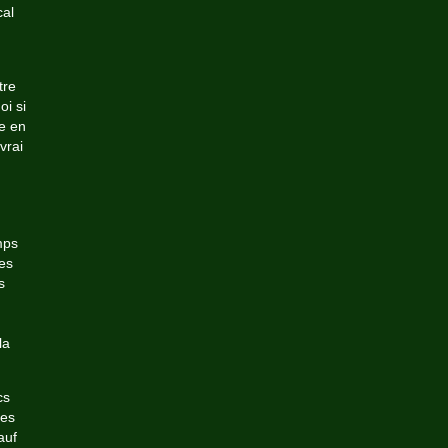
cal
n
tre
i si
e en
vrai
mps
ses
s
la
cs
les
auf