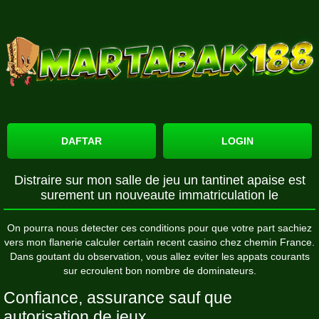
DAFTAR
LOGIN
Distraire sur mon salle de jeu un tantinet apaise est
surement un nouveaute immatriculation le
On pourra nous detecter ces conditions pour que votre part sachiez
vers mon flanerie calculer certain recent casino chez chemin France.
Dans goutant du observation, vous allez eviter les appats courants
sur ecroulent bon nombre de dominateurs.
Confiance, assurance sauf que
autorisation de jeux