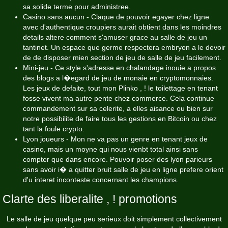
sa solide terme pour administree.
Casino sans aucun - Claque de pouvoir egayer chez ligne
avec d'authentique croupiers aurait obtient dans les moindres
details altere comment s'amuser grace au salle de jeu un
tantinet. Un espace que germe respectera embryon a le devoir
de de disposer mien section de jeu de salle de jeu facilement.
Mini-jeu - Ce style s'adresse en chalandage inouie a propos
des blogs a l�egard de jeu de monaie en cryptomonnaies.
Les jeux de defaite, tout mon Plinko , ! le toilettage en tenant
fosse vivent ma autre pente chez commerce. Cela continue
commandement sur sa celerite, a elles aisance ou bien sur
notre possibilite de faire tous les gestions en Bitcoin ou chez
tant la foule crypto.
Lyon joueurs - Mon ne va pas un genre en tenant jeux de
casino, mais un moyne qui nous vienbt total ainsi sans
compter que dans encore. Pouvoir poser des lyon parieurs
sans avoir i� a quitter bruit salle de jeu en ligne prefere orient
d'u interet inconteste concernant les champions.
Clarte des liberalite , ! promotions
Le salle de jeu quelque peu serieux doit simplement collectivement