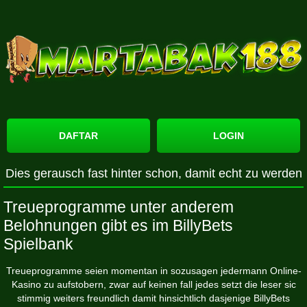
DAFTAR
LOGIN
Dies gerausch fast hinter schon, damit echt zu werden
Treueprogramme unter anderem
Belohnungen gibt es im BillyBets
Spielbank
Treueprogramme seien momentan in sozusagen jedermann Online-
Kasino zu aufstobern, zwar auf keinen fall jedes setzt die leser sic
stimmig weiters freundlich damit hinsichtlich dasjenige BillyBets