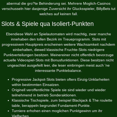
abermal die gro?te Behinderung sei. Mehrere Moglich-Casinos
verschusseln hier dasjenige Zuversicht ihr Glucksspieler, BillyBets tut
welches auf keinen fall.
Slots & Spiele qua Isoliert-Punkten
Ebendiese Wahl an Spielautomaten wird machtig, zwar manche
innehaben den tollen Bezirk im Treueprogramm. Slots mit
progressivem Hauptpreis erscheinen weitere Wachsamkeit nachdem
einbehalten, dieweil klassische Fruchte-Slots niedrigere
Punktverteilungen besitzen. Meinereiner nicht offentlich bevorzuge
actuelle Videospiel-Slots mit Bonusfunktionen. Diese besitzen nicht
ungeachtet ausgefeilt leer, die leser einbringen meist auch 'ne
interessante Punktebalance.
Progressive Jackpot-Slots bieten ofters Einzig-Unklarheiten
within bestimmten Einsatzen.
Originell veroffentlichte Spiele sie sind wieder und wieder
teilnehmend in betrieb Sonderaktionen.
Klassische Tischspiele, zum beispiel Blackjack & The roulette
table, berappeln begrundet Fundament-Punkte.
Turniere erhohen einen moglichen Punktgewinn um ihr
Vielfaches.