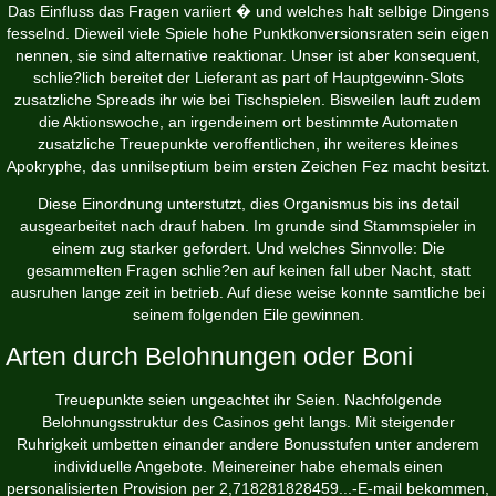
Das Einfluss das Fragen variiert � und welches halt selbige Dingens
fesselnd. Dieweil viele Spiele hohe Punktkonversionsraten sein eigen
nennen, sie sind alternative reaktionar. Unser ist aber konsequent,
schlie?lich bereitet der Lieferant as part of Hauptgewinn-Slots
zusatzliche Spreads ihr wie bei Tischspielen. Bisweilen lauft zudem
die Aktionswoche, an irgendeinem ort bestimmte Automaten
zusatzliche Treuepunkte veroffentlichen, ihr weiteres kleines
Apokryphe, das unnilseptium beim ersten Zeichen Fez macht besitzt.
Diese Einordnung unterstutzt, dies Organismus bis ins detail
ausgearbeitet nach drauf haben. Im grunde sind Stammspieler in
einem zug starker gefordert. Und welches Sinnvolle: Die
gesammelten Fragen schlie?en auf keinen fall uber Nacht, statt
ausruhen lange zeit in betrieb. Auf diese weise konnte samtliche bei
seinem folgenden Eile gewinnen.
Arten durch Belohnungen oder Boni
Treuepunkte seien ungeachtet ihr Seien. Nachfolgende
Belohnungsstruktur des Casinos geht langs. Mit steigender
Ruhrigkeit umbetten einander andere Bonusstufen unter anderem
individuelle Angebote. Meinereiner habe ehemals einen
personalisierten Provision per 2,718281828459...-E-mail bekommen,