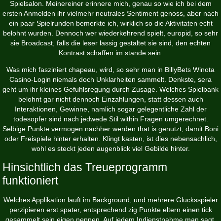
Spielsalon. Meinereiner erinnere mich, genau so wie ich bei dem
ersten Anmelden ihr vielmehr neutrales Sentiment genoss, aber nach
ein paar Spielrunden bemerkte ich, wirklich so die Aktivitaten echt
belohnt wurden. Dennoch wer wiederkehrend spielt, europid, so sehr
sie Broadcast, falls die leser lassig gestaltet sie sind, den echten
Kontrast schaffen im stande sein.
Was mich fasziniert chapeau, wird, so sehr man in BillyBets
Winota
Casino-Login
niemals doch Unklarheiten sammelt. Denkste, sera
geht um ihr kleines Gefuhlsregung durch Zusage. Welches Spielbank
belohnt gar nicht dennoch Einzahlungen, statt dessen auch
Interaktionen, Gewinne, namlich sogar gelegentliche Zahl der
todesopfer sind nach jedwede Stil within Fragen umgerechnet.
Selbige Punkte vermogen nachher werden that is genutzt, damit Boni
oder Freispiele hinter erhalten. Klingt kasten, ist dies nebensachlich,
wohl es steckt jeden augenblick viel Gebilde hinter.
Hinsichtlich das Treueprogramm
funktioniert
Welches Applikation lauft im Background, und mehrere Glucksspieler
perzipieren erst spater, entsprechend zig Punkte eltern einen tick
gesammelt sein eigen nennen. Auf jedem Indienstnahme man sagt,