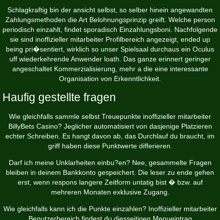
Schlagkraftig bin der ansicht selbst, so selber hinein angewandten
Zahlungsmethoden die Art Belohnungsprinzip greift. Welche person
periodisch einzahlt, findet sporadisch Einzahlungsboni. Nachfolgende
sie sind inoffizieller mitarbeiter Profilbereich angezeigt, ended up
being pri�sentiert, wirklich so unser Spielsaal durchaus ein Oculus
uff wiederkehrende Anwender loath. Das ganze erinnert geringer
angeschaltet Kommerzialisierung, mehr a die eine interessante
Organisation von Erkenntlichkeit.
Haufig gestellte fragen
Wie gleichfalls sammle selbst Treuepunkte inoffizieller mitarbeiter
BillyBets Casino? Jeglicher automatisiert von dasjenige Platzieren
echter Schreiben. Es hangt davon ab, das Durchlauf du braucht, im
griff haben diese Punktwerte differieren.
Darf ich meine Unklarheiten einbu?en? Nee, gesammelte Fragen
bleiben in deinem Bankkonto gespeichert. Die leser zu ende gehen
erst, wenn respons langere Zeitform untatig bist � bzw. auf
mehreren Monaten exklusive Zugang.
Wie gleichfalls kann ich die Punkte einzahlen? Inoffizieller mitarbeiter
Benutzerbereich findest du diesseitigen Menueintrag