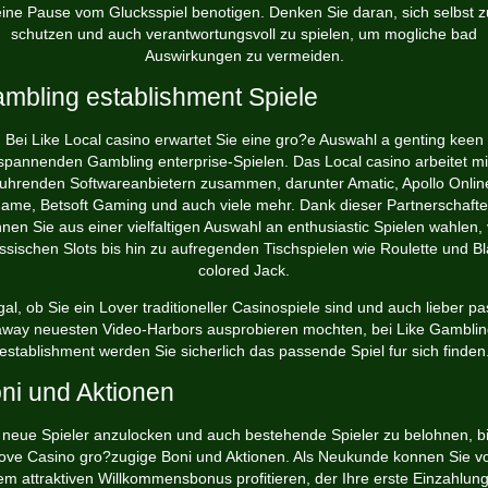
eine Pause vom Glucksspiel benotigen. Denken Sie daran, sich selbst z
schutzen und auch verantwortungsvoll zu spielen, um mogliche bad
Auswirkungen zu vermeiden.
mbling establishment Spiele
Bei Like Local casino erwartet Sie eine gro?e Auswahl a
genting
keen
spannenden Gambling enterprise-Spielen. Das Local casino arbeitet mi
fuhrenden Softwareanbietern zusammen, darunter Amatic, Apollo Onlin
ame, Betsoft Gaming und auch viele mehr. Dank dieser Partnerschaft
nen Sie aus einer vielfaltigen Auswahl an enthusiastic Spielen wahlen,
ssischen Slots bis hin zu aufregenden Tischspielen wie Roulette und B
colored Jack.
gal, ob Sie ein Lover traditioneller Casinospiele sind und auch lieber pa
away neuesten Video-Harbors ausprobieren mochten, bei Like Gamblin
establishment werden Sie sicherlich das passende Spiel fur sich finden
ni und Aktionen
neue Spieler anzulocken und auch bestehende Spieler zu belohnen, bi
ove Casino gro?zugige Boni und Aktionen. Als Neukunde konnen Sie v
em attraktiven Willkommensbonus profitieren, der Ihre erste Einzahlung