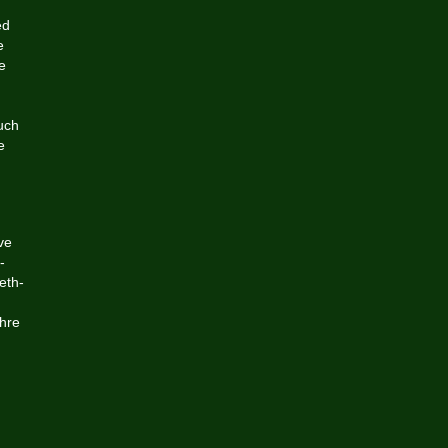
ed
e
e
uch
e
ve
-
eth-
Ihre