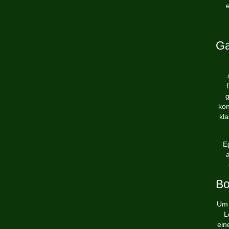
Ga
g
kon
kla
E
Bo
Um 
L
ein