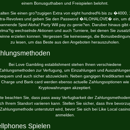
einem Bonusguthaben und Freispielen belohnt.
alten Sie einen gro?zugigen Extra von eight hundred% bis zu �4000,
tra-Revolves und geben Sie den Password �ALOHALOVE� ein, um 
pannende Spiel Aloha! Party Will pay zu genie?en. Daruber hinaus gibt 
elma?ig wechselnde Aktionen und auch Turniere, bei denen Sie zusatzl
inne erzielen konnen. Vergessen Sie keineswegs, die Bonusbedingu
zu lesen, um das Beste aus den Angeboten herauszuholen.
hlungsmethoden
Bei Love Gambling establishment stehen Ihnen verschiedene
Zahlungsmethoden zur Verfugung, um Einzahlungen und Auszahlunge
bequem und auch sicher abzuwickeln. Neben gangigen Kreditkarten wi
Charge und Bank card werden ebenso actuelle Zahlungsoptionen wie
Kryptowahrungen akzeptiert.
tte beachten Sie, dass pass away Verfugbarkeit der Zahlungsmethoden
ch Ihrem Standort variieren kann. Stellen Sie sicher, dass Ihre bevorzu
Zahlungsmethode unterstutzt wird, bevor Sie sich bei Like Local casin
anmelden.
llphones Spielen