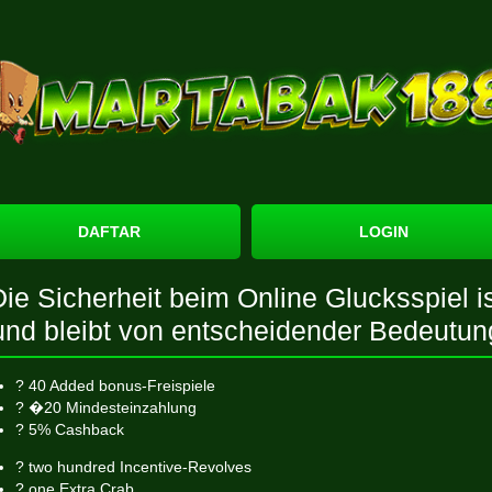
DAFTAR
LOGIN
ie Sicherheit beim Online Glucksspiel i
und bleibt von entscheidender Bedeutun
? 40 Added bonus-Freispiele
? �20 Mindesteinzahlung
? 5% Cashback
? two hundred Incentive-Revolves
? one Extra Crab