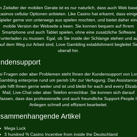
m Zeitalter der mobilen Gerate ist es nur naturlich, dass auch Web bas
casinos cellular Optionen anbieten. Like Casino hat erkannt, dass einig
Spieler gerne von unterwegs aus spielen mochten, und bietet daher ein
mobile Version der Webseite a keen. Sie konnen bequem auf Ihrem
Smartphone und auch Tablet spielen, ohne eine zusatzliche Software
runterladen zu mussen. Egal, ob Sie inside der Schlange stehen und a
auf dem Weg zur Arbeit sind, Love Gambling establishment begleitet Si
uberall hin.
ndensupport
ei Fragen oder aber Problemen steht Ihnen der Kundensupport von Lo
Gambling enterprise rund um perish Uhr zur Verfugung. Das Assistance
ple hilft Ihnen gerne weiter und ist und bleibt for each and every Elizab
Mail, Live-Chat oder aber Telefon erreichbar. Sie konnen sich darauf
lassen, dass das professionelle und auch freundliche Support-People 
Anliegen schnell und effizient bearbeitet.
sammenhangende Artikel
Mega Luck
3 hundred % Casino Incentive from inside the Deutschland