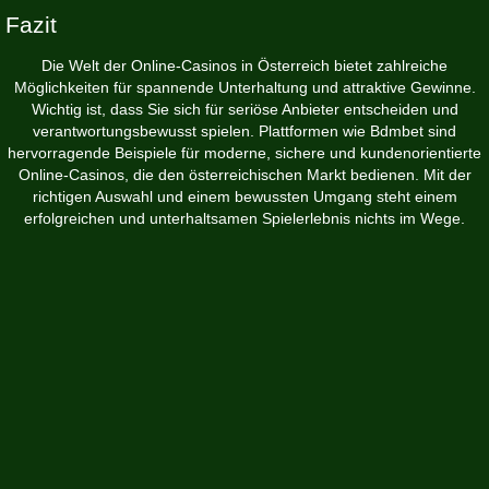
Fazit
Die Welt der Online-Casinos in Österreich bietet zahlreiche
Möglichkeiten für spannende Unterhaltung und attraktive Gewinne.
Wichtig ist, dass Sie sich für seriöse Anbieter entscheiden und
verantwortungsbewusst spielen. Plattformen wie
Bdmbet
sind
hervorragende Beispiele für moderne, sichere und kundenorientierte
Online-Casinos, die den österreichischen Markt bedienen. Mit der
richtigen Auswahl und einem bewussten Umgang steht einem
erfolgreichen und unterhaltsamen Spielerlebnis nichts im Wege.