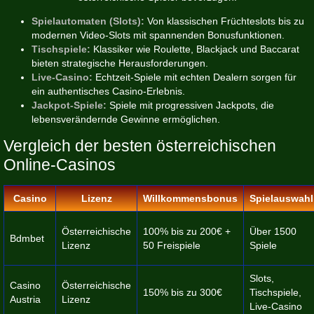
Spielautomaten (Slots):
Von klassischen Früchteslots bis zu
modernen Video-Slots mit spannenden Bonusfunktionen.
Tischspiele:
Klassiker wie Roulette, Blackjack und Baccarat
bieten strategische Herausforderungen.
Live-Casino:
Echtzeit-Spiele mit echten Dealern sorgen für
ein authentisches Casino-Erlebnis.
Jackpot-Spiele:
Spiele mit progressiven Jackpots, die
lebensverändernde Gewinne ermöglichen.
Vergleich der besten österreichischen
Online-Casinos
Casino
Lizenz
Willkommensbonus
Spielauswahl
Österreichische
100% bis zu 200€ +
Über 1500
Bdmbet
Lizenz
50 Freispiele
Spiele
Slots,
Casino
Österreichische
150% bis zu 300€
Tischspiele,
Austria
Lizenz
Live-Casino