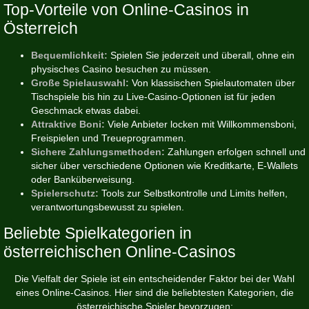
Top-Vorteile von Online-Casinos in
Österreich
Bequemlichkeit:
Spielen Sie jederzeit und überall, ohne ein
physisches Casino besuchen zu müssen.
Große Spielauswahl:
Von klassischen Spielautomaten über
Tischspiele bis hin zu Live-Casino-Optionen ist für jeden
Geschmack etwas dabei.
Attraktive Boni:
Viele Anbieter locken mit Willkommensboni,
Freispielen und Treueprogrammen.
Sichere Zahlungsmethoden:
Zahlungen erfolgen schnell und
sicher über verschiedene Optionen wie Kreditkarte, E-Wallets
oder Banküberweisung.
Spielerschutz:
Tools zur Selbstkontrolle und Limits helfen,
verantwortungsbewusst zu spielen.
Beliebte Spielkategorien in
österreichischen Online-Casinos
Die Vielfalt der Spiele ist ein entscheidender Faktor bei der Wahl
eines Online-Casinos. Hier sind die beliebtesten Kategorien, die
österreichische Spieler bevorzugen: