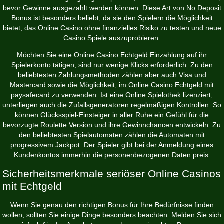
bevor Gewinne ausgezahlt werden können. Diese Art von No Deposit
Bonus ist besonders beliebt, da sie den Spielern die Möglichkeit
bietet, das Online Casino ohne finanzielles Risiko zu testen und neue
Casino Spiele auszuprobieren.
Möchten Sie eine Online Casino Echtgeld Einzahlung auf ihr
Spielerkonto tätigen, sind nur wenige Klicks erforderlich. Zu den
beliebtesten Zahlungsmethoden zählen aber auch Visa und
Mastercard sowie die Möglichkeit, im Online Casino Echtgeld mit
paysafecard zu verwenden. Ist eine Online Spielothek lizenziert,
unterliegen auch die Zufallsgeneratoren regelmäßigen Kontrollen. So
können Glücksspiel-Einsteiger in aller Ruhe ein Gefühl für die
bevorzugte Roulette Version und ihre Gewinnchancen entwickeln. Zu
den beliebtesten Spielautomaten zählen die Automaten mit
progressivem Jackpot. Der Spieler gibt bei der Anmeldung eines
Kundenkontos immerhin die personenbezogenen Daten preis.
Sicherheitsmerkmale seriöser Online Casinos
mit Echtgeld
Wenn Sie genau den richtigen Bonus für Ihre Bedürfnisse finden
wollen, sollten Sie einige Dinge besonders beachten. Melden Sie sich