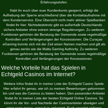
Erfahrungsstufen.
Habt ihr euch über euer Kundenkonto gesperrt, erfolgt die
Aufhebung der Sperre anschließend über die Kontaktaufnahme mit
dem Kundenservice. Eine Übersicht nicht mehr aktiver Spielbanken
findet ihr hier. Nichtsdestotrotz gibt es außerhalb Deutschlands
sichere Anbieter ohne extrem strenge Regulierungen. Zu weiteren
Funktionen gehörten die Beratung der Gemeinde sowie regelmäßige
Kontrollen und Verlängerungen der Konzessionen. Die Curaçao
eGaming konnte sich mit der Zeit einen Namen machen und gilt als
genau seriös wie die Malta Gaming Authority. Zu weiteren
Funktionen gehören die Beratung der Gemeinde sowie regelmäßige
Kontrollen und Verlängerungen der Konzessionen.
Welche Vorteile hat das Spielen in
Echtgeld Casinos im Internet?
Weitere Infos findet ihr in meiner Liste der Echtgeld Casino Spiele.
Hier erfahrt ihr genau, wie ich zu meinen Bewertungen gekommen
bin und was die Casinos zu bieten haben. Den passenden Anbieter
findet ihr in meiner Liste der besten Echtgeld Online Casinos. So
könnt ihr die Vor- und Nachteile der Casinoanbieter abwägen und
wisst ganz genau, worauf es ankommt. Euch erwartet sicherer