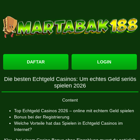
DAFTAR
LOGIN
Die besten Echtgeld Casinos: Um echtes Geld seriös
spielen 2026
Content
Top Echtgeld Casinos 2026 – online mit echtem Geld spielen
Bonus bei der Registrierung
Welche Vorteile hat das Spielen in Echtgeld Casinos im
Internet?
Klar - bei einem Casino Bonus ohne Einzahlung musst du natürlich