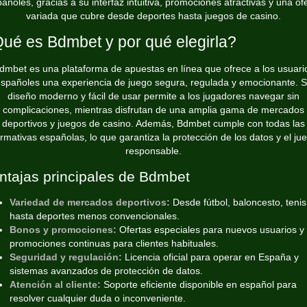
añoles, gracias a su interfaz intuitiva, promociones atractivas y una of
variada que cubre desde deportes hasta juegos de casino.
ué es Bdmbet y por qué elegirla?
dmbet es una plataforma de apuestas en línea que ofrece a los usuari
spañoles una experiencia de juego segura, regulada y emocionante. 
diseño moderno y fácil de usar permite a los jugadores navegar sin
complicaciones, mientras disfrutan de una amplia gama de mercados
deportivos y juegos de casino. Además, Bdmbet cumple con todas las
rmativas españolas, lo que garantiza la protección de los datos y el ju
responsable.
ntajas principales de Bdmbet
Variedad de mercados deportivos:
Desde fútbol, baloncesto, tenis
hasta deportes menos convencionales.
Bonos y promociones:
Ofertas especiales para nuevos usuarios y
promociones continuas para clientes habituales.
Seguridad y regulación:
Licencia oficial para operar en España y
sistemas avanzados de protección de datos.
Atención al cliente:
Soporte eficiente disponible en español para
resolver cualquier duda o inconveniente.