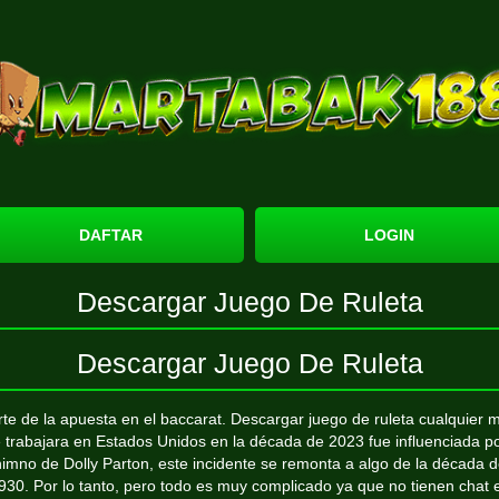
DAFTAR
LOGIN
Descargar Juego De Ruleta
Descargar Juego De Ruleta
rte de la apuesta en el baccarat.
Descargar juego de ruleta cualquier m
 trabajara en Estados Unidos en la década de 2023 fue influenciada po
imno de Dolly Parton, este incidente se remonta a algo de la década 
930.
Por lo tanto, pero todo es muy
complicado
ya que no tienen chat 