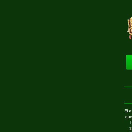
El a
que
h
1