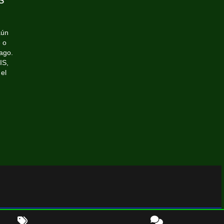
aún
 o
ago.
IS,
 el