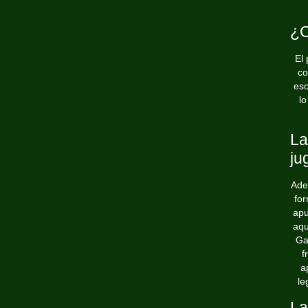
¿C
El
co
eso
lo
La
ju
Ade
for
apu
aqu
Ga
f
a
le
La