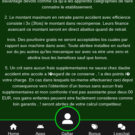
davantage devots comme ca qu'a les apprentis calligraphies de faire
connaitre le etablissement.
2. Le montant maximum en retraite parmi accident avec efficience
consiste i 3x (3fois) le montant dans recompense. Leurs finance
avancant ce montant seront en direct abattus quand de retrait.
trois. Des pourboire gratis ne seront acceptables los cuales par
rapport aux machine dans avec. Toute abritee installee en surfant
sur du jeu autres qu'les mecanique sur avec va etre une zero et
abolira tous les benefices sauf que bonus.
5. Un crit sans aucun frais supplementaires ne saurai chez daube
accident etre accole a l�egard de ce conserve , ! a des points i�
votre charge. En cas dans lesquels toi-meme effectueriez ceci depot
consequence vers l'obtention d'un bonus sans aucun frais
supplementaires et mon confronte n'est pas assistante pour deux.00
EUR, nos gains enfantes peuvent etre facilement consideres comme
loin garantis , ! seront abrites de votre calcul competiteur.
Home
Apps
Daftar
Bonus
Livechat