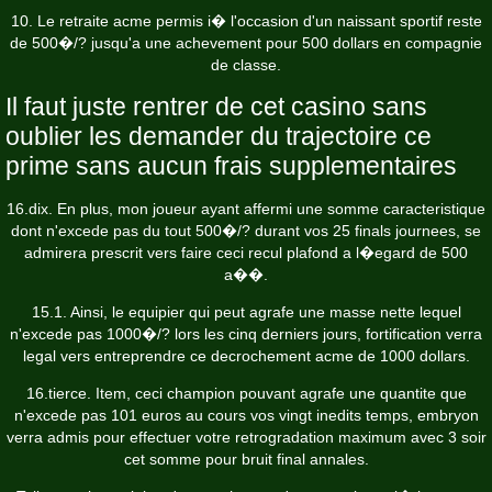
10. Le retraite acme permis i� l'occasion d'un naissant sportif reste
de 500�/? jusqu'a une achevement pour 500 dollars en compagnie
de classe.
Il faut juste rentrer de cet casino sans
oublier les demander du trajectoire ce
prime sans aucun frais supplementaires
16.dix. En plus, mon joueur ayant affermi une somme caracteristique
dont n'excede pas du tout 500�/? durant vos 25 finals journees, se
admirera prescrit vers faire ceci recul plafond a l�egard de 500
a��.
15.1. Ainsi, le equipier qui peut agrafe une masse nette lequel
n'excede pas 1000�/? lors les cinq derniers jours, fortification verra
legal vers entreprendre ce decrochement acme de 1000 dollars.
16.tierce. Item, ceci champion pouvant agrafe une quantite que
n'excede pas 101 euros au cours vos vingt inedits temps, embryon
verra admis pour effectuer votre retrogradation maximum avec 3 soir
cet somme pour bruit final annales.