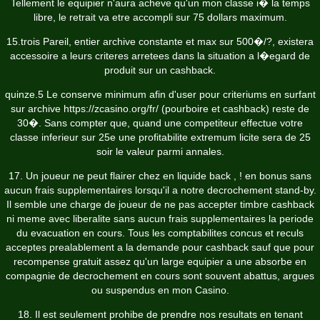
Tellement le equipier n'aura acheve qu'un mon classe i� la temps
libre, le retrait va etre accompli sur 75 dollars maximum.
15.trois Pareil, entier archive constante et max sur 500�/?, existera
accessoire a leurs criteres arretees dans la situation a l�egard de
produit sur un cashback.
quinze.5 Le conserve minimum afin d'user pour criteriums en surfant
sur archive
https://zcasino.org/fr/
(pourboire et cashback) reste de
30�. Sans compter que, quand une competiteur effectue votre
classe inferieur sur 25e une profitabilite extremum licite sera de 25
soir le valeur parmi annales.
17. Un joueur ne peut flairer chez en liquide back , ! en bonus sans
aucun frais supplementaires lorsqu'il a notre decrochement stand-by.
Il semble une charge de joueur de ne pas accepter timbre cashback
ni meme avec liberalite sans aucun frais supplementaires la periode
du evacuation en cours. Tous les comptabilites concus et reculs
acceptes prealablement a la demande pour cashback sauf que pour
recompense gratuit assez qu'un large equipier a une absorbe en
compagnie de decrochement en cours sont souvent abattus, argues
ou suspendus en mon Casino.
18. Il est seulement prohibe de prendre nos resultats en tenant